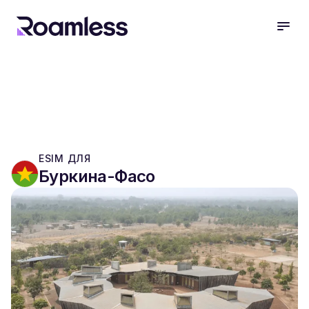
open
ESIM ДЛЯ
Буркина-Фасо