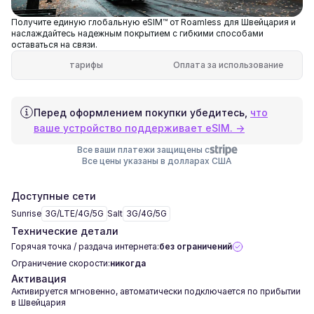
Получите единую глобальную eSIM™ от Roamless для Швейцария и
наслаждайтесь надежным покрытием с гибкими способами
оставаться на связи.
тарифы
Оплата за использование
Перед оформлением покупки убедитесь,
что
ваше устройство поддерживает eSIM. →
Все ваши платежи защищены с
Все цены указаны в долларах США
Доступные сети
Sunrise
3G/LTE/4G/5G
Salt
3G/4G/5G
Технические детали
Горячая точка / раздача интернета:
без ограничений
Ограничение скорости:
никогда
Активация
Активируется мгновенно, автоматически подключается по прибытии
в Швейцария