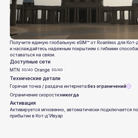
Получите единую глобальную eSIM™ от Roamless для Кот-
и наслаждайтесь надежным покрытием с гибкими способа
оставаться на связи.
Доступные сети
MTN
Orange
3G/4G
3G/4G
Технические детали
Горячая точка / раздача интернета:
без ограничений
Ограничение скорости:
никогда
Активация
Активируется мгновенно, автоматически подключается п
прибытии в Кот-д'Ивуар