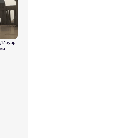
д'Ивуар
ми
о