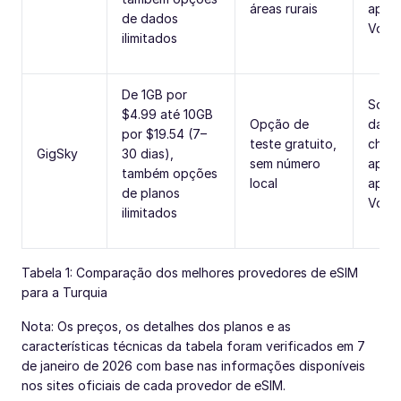
áreas rurais
aplic
de dados
VoIP)
ilimitados
De 1GB por
Some
$4.99 até 10GB
Opção de
dado
por $19.54 (7–
teste gratuito,
cham
GigSky
30 dias),
sem número
apena
também opções
local
aplic
de planos
VoIP)
ilimitados
Tabela 1: Comparação dos melhores provedores de eSIM
para a Turquia
Nota: Os preços, os detalhes dos planos e as
características técnicas da tabela foram verificados em 7
de janeiro de 2026 com base nas informações disponíveis
nos sites oficiais de cada provedor de eSIM.