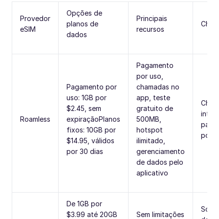
Opções de
Provedor
Principais
planos de
Cham
eSIM
recursos
dados
Pagamento
por uso,
Pagamento por
chamadas no
uso: 1GB por
app, teste
Cham
$2.45, sem
gratuito de
inter
Roamless
expiraçãoPlanos
500MB,
parti
fixos: 10GB por
hotspot
por m
$14.95, válidos
ilimitado,
por 30 dias
gerenciamento
de dados pelo
aplicativo
De 1GB por
Some
$3.99 até 20GB
Sem limitações