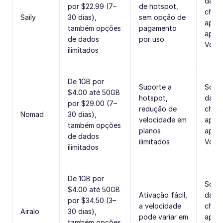
dado
por $22.99 (7–
de hotspot,
cham
Saily
30 dias),
sem opção de
apena
também opções
pagamento
aplic
de dados
por uso
VoIP)
ilimitados
De 1GB por
Suporte a
Some
$4.00 até 50GB
hotspot,
dado
por $29.00 (7–
redução de
cham
Nomad
30 dias),
velocidade em
apena
também opções
planos
aplic
de dados
ilimitados
VoIP)
ilimitados
De 1GB por
Some
$4.00 até 50GB
Ativação fácil,
dado
por $34.50 (3–
a velocidade
cham
Airalo
30 dias),
pode variar em
apena
também opções