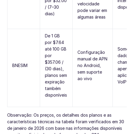
por $32.00
internac
velocidade
/ (7–30
disponív
pode variar em
dias)
algumas áreas
De 1 GB
por $7.64
até 100 GB
Soment
Configuração
por
dados (
manual de APN
$357.06 /
chamad
BNESIM
no Android,
(30 dias),
apenas 
sem suporte
planos sem
aplicati
ao vivo
expiração
VoIP)
também
disponíveis
Observação: Os preços, os detalhes dos planos e as
características técnicas na tabela foram verificados em 30
de janeiro de 2026 com base nas informações disponíveis