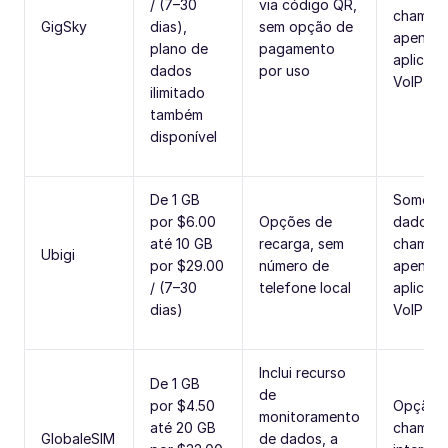
/ (7–30
via código QR,
chamad
GigSky
dias),
sem opção de
apenas 
plano de
pagamento
aplicati
dados
por uso
VoIP)
ilimitado
também
disponível
De 1 GB
Soment
por $6.00
Opções de
dados (
até 10 GB
recarga, sem
chamad
Ubigi
por $29.00
número de
apenas 
/ (7–30
telefone local
aplicati
dias)
VoIP)
Inclui recurso
De 1 GB
de
por $4.50
Opção 
monitoramento
até 20 GB
chamad
GlobaleSIM
de dados, a