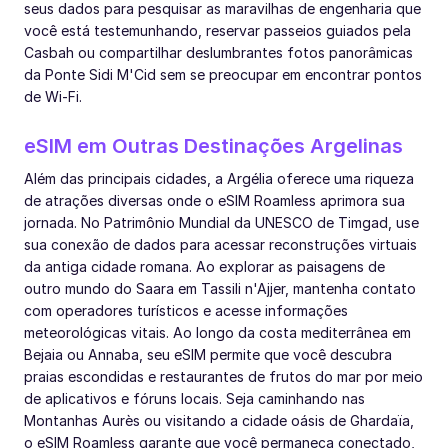
seus dados para pesquisar as maravilhas de engenharia que
você está testemunhando, reservar passeios guiados pela
Casbah ou compartilhar deslumbrantes fotos panorâmicas
da Ponte Sidi M'Cid sem se preocupar em encontrar pontos
de Wi-Fi.
eSIM em Outras Destinações Argelinas
Além das principais cidades, a Argélia oferece uma riqueza
de atrações diversas onde o eSIM Roamless aprimora sua
jornada. No Patrimônio Mundial da UNESCO de Timgad, use
sua conexão de dados para acessar reconstruções virtuais
da antiga cidade romana. Ao explorar as paisagens de
outro mundo do Saara em Tassili n'Ajjer, mantenha contato
com operadores turísticos e acesse informações
meteorológicas vitais. Ao longo da costa mediterrânea em
Bejaia ou Annaba, seu eSIM permite que você descubra
praias escondidas e restaurantes de frutos do mar por meio
de aplicativos e fóruns locais. Seja caminhando nas
Montanhas Aurès ou visitando a cidade oásis de Ghardaïa,
o eSIM Roamless garante que você permaneça conectado,