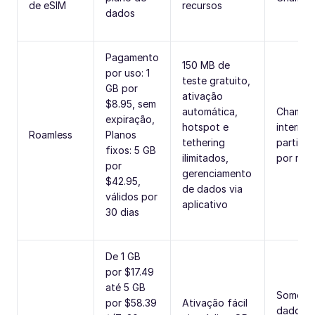
de eSIM
recursos
dados
Pagamento
150 MB de
por uso: 1
teste gratuito,
GB por
ativação
$8.95, sem
automática,
Chamad
expiração,
hotspot e
internac
Roamless
Planos
tethering
partir d
fixos: 5 GB
ilimitados,
por min
por
gerenciamento
$42.95,
de dados via
válidos por
aplicativo
30 dias
De 1 GB
por $17.49
até 5 GB
Soment
por $58.39
Ativação fácil
dados (