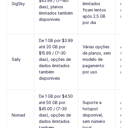
$43.99 / (7–180
GigSky
ilimitados
cha
dias), planos
ficam lentos
ape
ilimitados também
após 2,5 GB
app
disponíveis
por dia
De 1 GB por $3.99
até 20 GB por
Várias opções
Ape
$15.99 / (7–30
de planos, sem
(SM
Saily
dias), opções de
modelo de
cha
dados ilimitados
pagamento
ape
também
por uso
app
disponíveis
De 1 GB por $4.50
até 50 GB por
Suporte a
Ape
$45.00 / (7–30
hotspot
(SM
Nomad
dias), opções de
disponível,
cha
dados ilimitados
sem número
ape
também
local
app