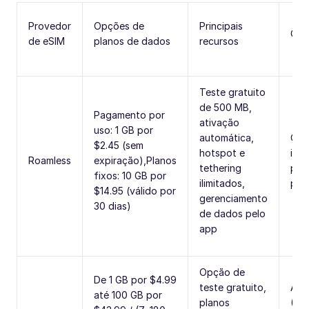
Provedor
Opções de
Principais
Cha
de eSIM
planos de dados
recursos
Teste gratuito
de 500 MB,
Pagamento por
ativação
uso: 1 GB por
automática,
Cha
$2.45 (sem
hotspot e
inte
Roamless
expiração),Planos
tethering
part
fixos: 10 GB por
ilimitados,
por
$14.95 (válido por
gerenciamento
30 dias)
de dados pelo
app
Opção de
De 1 GB por $4.99
teste gratuito,
Ape
até 100 GB por
planos
(SM