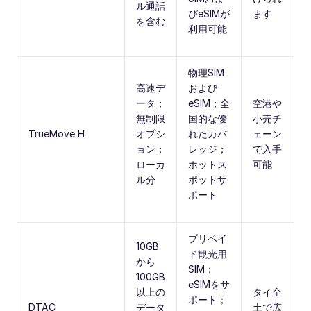
ル通話
びeSIMが
ます
を含む
利用可能
物理SIM
高速デ
および
ータ；
eSIM；全
空港や
無制限
国的な優
小売チ
TrueMove H
オプシ
れたカバ
ェーン
ョン；
レッジ；
で入手
ローカ
ホットス
可能
ル分
ポットサ
ポート
プリペイ
10GB
ド観光用
から
SIM；
100GB
eSIMをサ
以上の
タイ全
ポート；
DTAC
データ
土で広