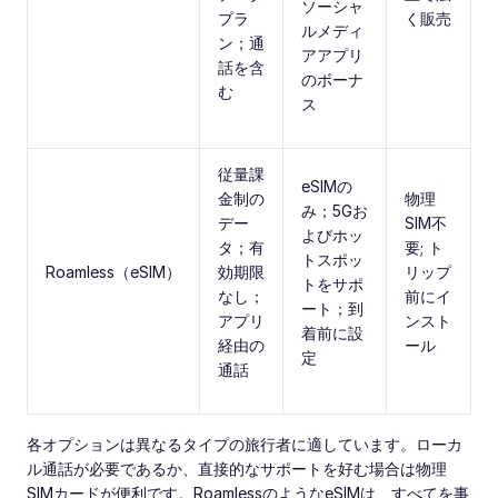
ソーシャ
プラ
く販売
ルメディ
ン；通
アアプリ
話を含
のボーナ
む
ス
従量課
eSIMの
金制の
物理
み；5Gお
デー
SIM不
よびホッ
タ；有
要; ト
トスポッ
Roamless（eSIM）
効期限
リップ
トをサポ
なし；
前にイ
ート；到
アプリ
ンスト
着前に設
経由の
ール
定
通話
各オプションは異なるタイプの旅行者に適しています。ローカ
ル通話が必要であるか、直接的なサポートを好む場合は物理
SIMカードが便利です。RoamlessのようなeSIMは、すべてを事