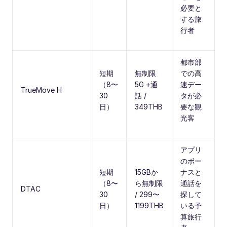
必要と
する旅
行者
都市部
短期
無制限
での高
（8〜
5G +通
速デー
TrueMove H
30
話 /
タが必
日）
349THB
要な観
光客
アプリ
のボー
短期
15GBか
ナスと
（8〜
ら無制限
通話を
DTAC
30
/ 299〜
探して
日）
1199THB
いる予
算旅行