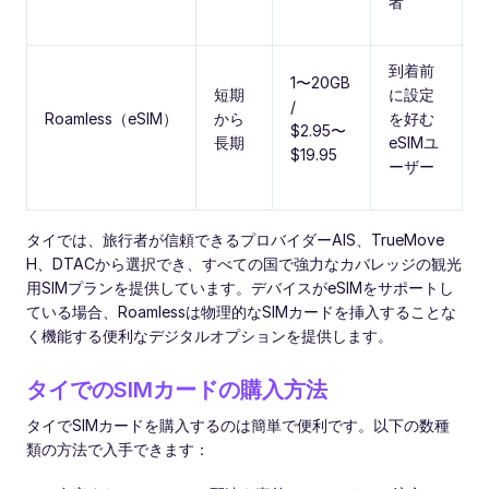
者
到着前
1〜20GB
短期
に設定
/
Roamless（eSIM）
から
を好む
$2.95〜
長期
eSIMユ
$19.95
ーザー
タイでは、旅行者が信頼できるプロバイダーAIS、TrueMove
H、DTACから選択でき、すべての国で強力なカバレッジの観光
用SIMプランを提供しています。デバイスがeSIMをサポートし
ている場合、Roamlessは物理的なSIMカードを挿入することな
く機能する便利なデジタルオプションを提供します。
タイでのSIMカードの購入方法
タイでSIMカードを購入するのは簡単で便利です。以下の数種
類の方法で入手できます：