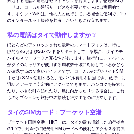
対応する電話の迅速なセットアップを提供します。物理SIMカ
ードは、ローカル通話サービスを必要とする人には実用的で
す。ポケットWiFiは、他の人と旅行している場合に便利で、1つ
のインターネット接続を共有したいときに役立ちます。
私の電話はタイで動作しますか？
ほとんどのアンロックされた最新のスマートフォンは、特に一
般的な4Gおよび5Gバンドをサポートしている場合、タイのモ
バイルネットワークと互換性があります。旅行前に、デバイス
がタイのキャリアが使用する周波数帯域に対応しているかどう
か確認するのが良いアイデアです。ローカルのプリペイドSIM
またはeSIMを使用すると、モバイル費用を削減でき、旅行中に
通話とデータに安定的にアクセスできます。バンコクを探索し
たり、小さな町を訪れたり、島に向かったりする場合に、これ
らのオプションが旅行中の接続を維持するのに役立ちます。
タイのSIMカード：プーケット空港
プーケット国際空港（HKT）は、タイの最も混雑した旅行拠点
の1つで、到着時に観光用SIMカードへの便利なアクセスを提供