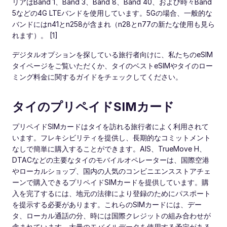
リアはBand 1、Band 3、Band 8、Band 40、および時々Band
5などの4G LTEバンドを使用しています。5Gの場合、一般的な
バンドにはn41とn258が含まれ（n28とn77の新たな使用も見ら
れます）。 [1]
デジタルオプションを探している旅行者向けに、私たちのeSIM
タイページをご覧いただくか、タイのベストeSIMやタイのロー
ミング料金に関するガイドをチェックしてください。
タイのプリペイドSIMカード
プリペイドSIMカードはタイを訪れる旅行者によく利用されて
います。フレキシビリティを提供し、長期的なコミットメント
なしで簡単に購入することができます。AIS、TrueMove H、
DTACなどの主要なタイのモバイルオペレーターは、国際空港
やローカルショップ、国内の人気のコンビニエンスストアチェ
ーンで購入できるプリペイドSIMカードを提供しています。購
入を完了するには、地元の法律により登録のためにパスポート
を提示する必要があります。これらのSIMカードには、デー
タ、ローカル通話の分、時には国際クレジットの組み合わせが
含まれています。大量のモバイルデータを使用する予定がある