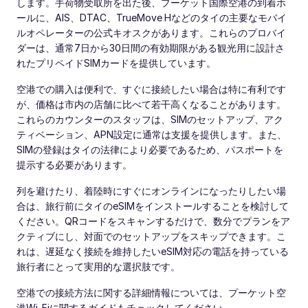
します。手荷物受取所を出た後、プーケット国際空港の到着ホ
ールに、AIS、DTAC、TrueMove Hなどのタイの主要なモバイ
ルオペレーターの公式キオスクがあります。これらのプロバイ
ダーは、通常7日から30日間の有効期限がある観光用に設計さ
れたプリペイドSIMカードを提供しています。
空港での購入は便利で、すぐに接続したい場合は特に有利です
が、価格は市内の店舗に比べて若干高くなることがあります。
これらのカウンターのスタッフは、SIMのセットアップ、アク
ティベーション、APN設定に通常は支援を提供します。また、
SIMの登録はタイの法律により必要であるため、パスポートを
提示する必要があります。
列を避けたり、着陸時にすぐにオンラインになったりしたい場
合は、旅行前にタイのeSIMをインストールすることを検討して
ください。QRコードをスキャンするだけで、数分でプランをア
クティブにし、対面でのセットアップをスキップできます。こ
れは、遅延なく接続を維持したいeSIM対応の電話を持っている
旅行者にとって実用的な選択肢です。
空港での接続方法に関する詳細情報については、プーケット空
港Wi-Fiに関するガイドもチェックしてください。