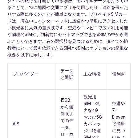
タイへの旅行を計画している場合、モバイルデータを持ってい
ることで、特に地図や交通アプリを使用したり、連絡を保った
りする際に多くのことが簡単になります。プリペイドSIMカー
ドは、滞在中にインターネットに迅速かつ簡単にアクセスした
い観光客に人気の選択肢です。空港やコンビニで広く利用可能
な物理的SIMや、到着前にセットアップできるeSIMの中から選
ぶことができます。右の選択肢を見つけるために、タイでの旅
行者にとって最も信頼できるSIMとeSIMのオプションの簡単な
概要を以下に示します。
データ
プロバイダー
主な特徴
便利さ
と通話
観光用
15GB
SIM；強
空港や
から無
力な4G
7-
制限ま
および5G
Eleven
でのデ
AIS
カバレッ
で簡単
ータ、
ジ；物理
に見つ
ローカ
SIMおよ
けられ