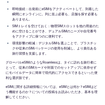
即時接続：出発前にeSIMをアクティベートして、到着した
瞬間にオンラインに。列に並ぶ必要も、店舗を探す必要も
ありません。
SIMトレイを空けておく：物理SIMスロットを他の用途のた
めに空けることができ、デュアルSIMのニーズや自宅番号
をアクティブに保つのに便利です。
環境影響の軽減：デジタルSIMを選ぶことで、プラスチッ
クや従来のSIMパッケージの使用を削減し、より責任ある
旅行習慣を支援します。
グローバルeSIMのようなRoamlessは、タイに訪れる旅行者に
とって、従来のSIMカードや対面でのセットアップに依存せず
にモバイルデータに簡単で現代的にアクセスできるといった便
利な選択肢です。
eSIMに関する詳細情報については、eSIMとは何か？eSIMはど
う機能するのか？についての投稿をお読みいただき、基本を理
解してください。