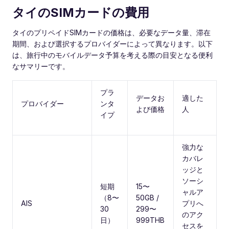
タイのSIMカードの費用
タイのプリペイドSIMカードの価格は、必要なデータ量、滞在
期間、および選択するプロバイダーによって異なります。以下
は、旅行中のモバイルデータ予算を考える際の目安となる便利
なサマリーです。
プラ
データお
適した
プロバイダー
ンタ
よび価格
人
イプ
強力な
カバレ
ッジと
ソーシ
短期
15〜
ャルア
（8〜
50GB /
AIS
プリへ
30
299〜
のアク
日）
999THB
セスを