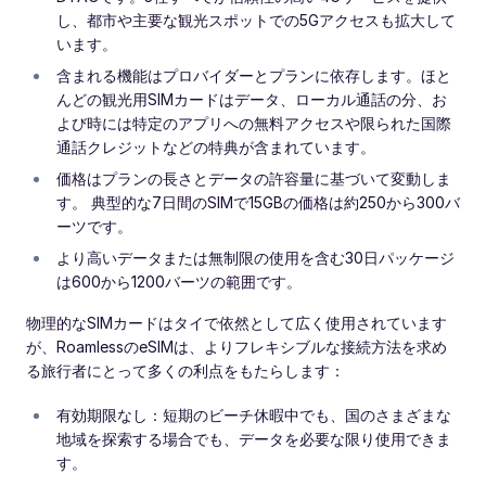
し、都市や主要な観光スポットでの5Gアクセスも拡大して
います。
含まれる機能はプロバイダーとプランに依存します。ほと
んどの観光用SIMカードはデータ、ローカル通話の分、お
よび時には特定のアプリへの無料アクセスや限られた国際
通話クレジットなどの特典が含まれています。
価格はプランの長さとデータの許容量に基づいて変動しま
す。 典型的な7日間のSIMで15GBの価格は約250から300バ
ーツです。
より高いデータまたは無制限の使用を含む30日パッケージ
は600から1200バーツの範囲です。
物理的なSIMカードはタイで依然として広く使用されています
が、RoamlessのeSIMは、よりフレキシブルな接続方法を求め
る旅行者にとって多くの利点をもたらします：
有効期限なし：短期のビーチ休暇中でも、国のさまざまな
地域を探索する場合でも、データを必要な限り使用できま
す。