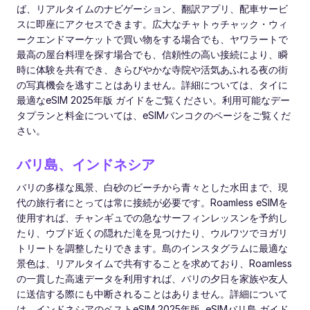
ば、リアルタイムのナビゲーション、翻訳アプリ、配車サービ
スに即座にアクセスできます。広大なチャトゥチャック・ウィ
ークエンドマーケットで買い物をする場合でも、ヤワラートで
最高の屋台料理を探す場合でも、信頼性の高い接続により、瞬
時に体験を共有でき、きらびやかな寺院や活気あふれる夜の街
の写真機会を逃すことはありません。詳細については、タイに
最適なeSIM 2025年版 ガイドをご覧ください。利用可能なデー
タプランと料金については、eSIMバンコクのページをご覧くだ
さい。
バリ島、インドネシア
バリの多様な風景、白砂のビーチから青々とした水田まで、現
代の旅行者にとっては常に接続が必要です。Roamless eSIMを
使用すれば、チャンギュでの急なサーフィンレッスンを予約し
たり、ウブド近くの隠れた滝を見つけたり、ウルワツでヨガリ
トリートを調整したりできます。島のインスタグラムに最適な
景色は、リアルタイムで共有することを求めており、Roamless
の一貫した高速データを利用すれば、バリの夕日を家族や友人
に送信する際にも中断されることはありません。詳細について
は、インドネシアのベストeSIM 2025年版, eSIMバリ島 ガイド