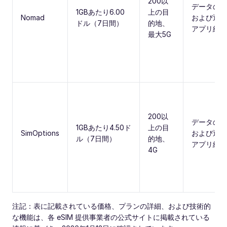
200以
データのみ
1GBあたり6.00
上の目
Nomad
および通話
ドル（7日間）
的地、
アプリ経由
最大5G
200以
データのみ
1GBあたり4.50ド
上の目
SimOptions
および通話
ル（7日間）
的地、
アプリ経由
4G
注記：表に記載されている価格、プランの詳細、および技術的
な機能は、各 eSIM 提供事業者の公式サイトに掲載されている