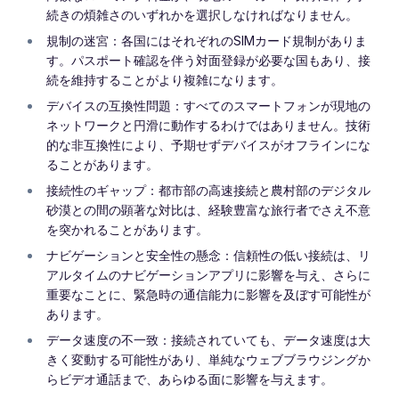
続きの煩雑さのいずれかを選択しなければなりません。
規制の迷宮：各国にはそれぞれのSIMカード規制がありま
す。パスポート確認を伴う対面登録が必要な国もあり、接
続を維持することがより複雑になります。
デバイスの互換性問題：すべてのスマートフォンが現地の
ネットワークと円滑に動作するわけではありません。技術
的な非互換性により、予期せずデバイスがオフラインにな
ることがあります。
接続性のギャップ：都市部の高速接続と農村部のデジタル
砂漠との間の顕著な対比は、経験豊富な旅行者でさえ不意
を突かれることがあります。
ナビゲーションと安全性の懸念：信頼性の低い接続は、リ
アルタイムのナビゲーションアプリに影響を与え、さらに
重要なことに、緊急時の通信能力に影響を及ぼす可能性が
あります。
データ速度の不一致：接続されていても、データ速度は大
きく変動する可能性があり、単純なウェブブラウジングか
らビデオ通話まで、あらゆる面に影響を与えます。