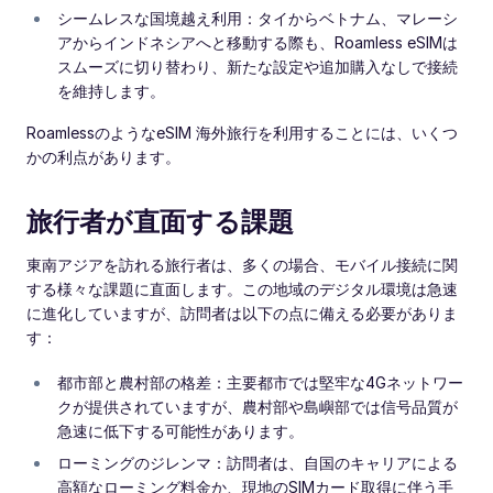
シームレスな国境越え利用：タイからベトナム、マレーシ
アからインドネシアへと移動する際も、Roamless eSIMは
スムーズに切り替わり、新たな設定や追加購入なしで接続
を維持します。
RoamlessのようなeSIM 海外旅行を利用することには、いくつ
かの利点があります。
旅行者が直面する課題
東南アジアを訪れる旅行者は、多くの場合、モバイル接続に関
する様々な課題に直面します。この地域のデジタル環境は急速
に進化していますが、訪問者は以下の点に備える必要がありま
す：
都市部と農村部の格差：主要都市では堅牢な4Gネットワー
クが提供されていますが、農村部や島嶼部では信号品質が
急速に低下する可能性があります。
ローミングのジレンマ：訪問者は、自国のキャリアによる
高額なローミング料金か、現地のSIMカード取得に伴う手