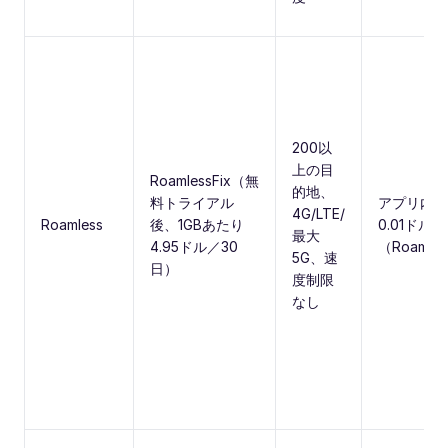
200以
上の目
RoamlessFix（無
的地、
料トライアル
アプリ内通
4G/LTE/
Roamless
後、1GBあたり
0.01ドル/
最大
4.95ドル／30
（Roamles
5G、速
日）
度制限
なし