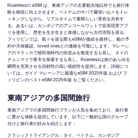
Roamlessの eSIM は、東南アジアの主要観光地以外でも旅行体
験を格段に向上させます。ベトナムのサパで霧深い山々をトレ
ッキングしながら、リアルタイムで素晴らしい景色を共有す
る。あるいは、カンボジアのアンコールワットで拡張現実アプ
リを使用し、歴史を生き生きと体感しながら古代寺院を巡る。
フィリピンでは、島々を巡る際もeSIMが接続を維持し、船の予
約や天候確認、loved onesとの連絡を可能にします。マレーシ
アのマラッカで植民地時代の街並みを散策するも良し、タイの
チェンマイで夜市を探索するも良し、Roamlessは旅のあらゆる
瞬間を充実させる信頼性の高い接続性を提供します。詳細につ
いては、ガイド マレーシアに最適なeSIM 2025年版 および フ
ィリピンのベストeSIM 2025年版 をご覧ください。
東南アジアの多国間旅行
東南アジアでの多国間旅行プランが人気を集めており、旅行者
に豊かな体験を提供しています。以下に一般的な国のグループ
分けと旅行者の好みを紹介します：
クラシックトライアングル：タイ、ベトナム、カンボジア