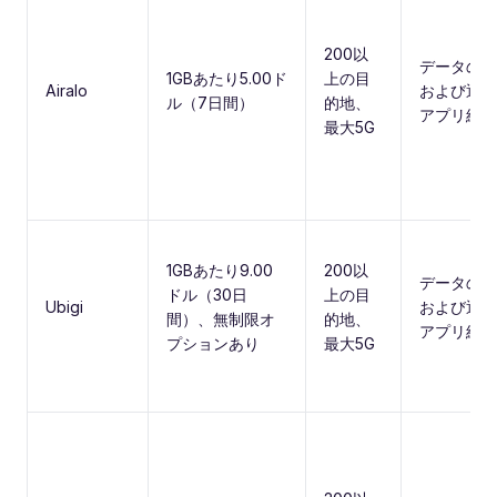
200以
データのみ
1GBあたり5.00ド
上の目
Airalo
および通話
ル（7日間）
的地、
アプリ経由
最大5G
1GBあたり9.00
200以
データのみ
ドル（30日
上の目
Ubigi
および通話
間）、無制限オ
的地、
アプリ経由
プションあり
最大5G