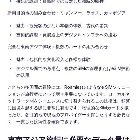
接続の課題：群島間での安定した接続の維持
新興目的地の組み合わせ：ミャンマー、ラオス、カンボジア
魅力：観光客の少ない本物の体験、古代の驚異
技術的課題：発展途上のデジタルインフラへの適応
完全な東南アジア体験：複数のルートの組み合わせ
魅力：包括的な文化没入と多様な体験
デジタル面での考慮点：複数のSIMの管理またはeSIM技術
の活用
これらの多国間の冒険には、Roamlessのようなe SIMソリュー
ションが旅行者にとって増々重要になっています。ローカルネ
ットワーク間をシームレスに切り替えられるこの技術は、頻繁
に国境を越える際に非常に有用です。物理的なSIMカードを扱
ったり、各目的地で現地のプロバイダーを探したりする必要な
く、一貫した接続性を確保できます。
東南アジア旅行に必要なデータ量は