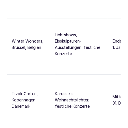
Lichtshows,
Winter Wonders,
Eisskulpturen-
Ende No
Brüssel, Belgien
Ausstellungen, festliche
1. Jan
Konzerte
Tivoli-Gärten,
Karussells,
Mitte N
Kopenhagen,
Weihnachtslichter,
31. Dez
Dänemark
festliche Konzerte