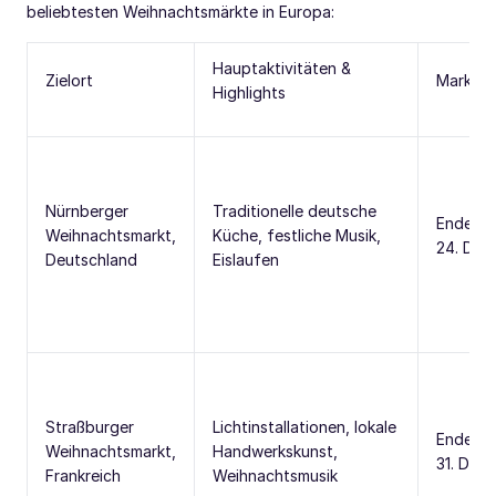
beliebtesten Weihnachtsmärkte in Europa:
Hauptaktivitäten &
Zielort
Marktda
Highlights
Nürnberger
Traditionelle deutsche
Ende No
Weihnachtsmarkt,
Küche, festliche Musik,
24. Dez
Deutschland
Eislaufen
Straßburger
Lichtinstallationen, lokale
Ende No
Weihnachtsmarkt,
Handwerkskunst,
31. Dez
Frankreich
Weihnachtsmusik