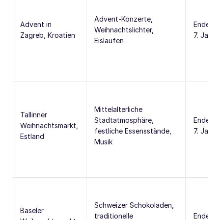
Advent-Konzerte,
Advent in
Ende No
Weihnachtslichter,
Zagreb, Kroatien
7. Jan
Eislaufen
Mittelalterliche
Tallinner
Stadtatmosphäre,
Ende No
Weihnachtsmarkt,
festliche Essensstände,
7. Jan
Estland
Musik
Schweizer Schokoladen,
Baseler
traditionelle
Ende No