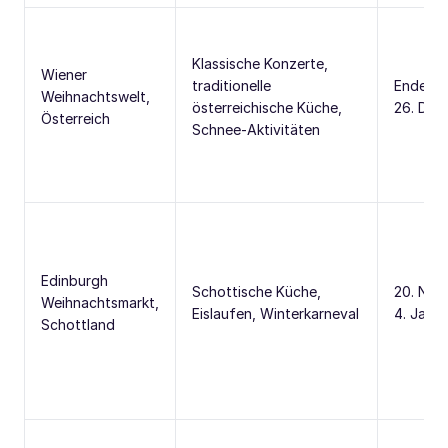
Klassische Konzerte,
Wiener
traditionelle
Ende No
Weihnachtswelt,
österreichische Küche,
26. Dez
Österreich
Schnee-Aktivitäten
Edinburgh
Schottische Küche,
20. Nov
Weihnachtsmarkt,
Eislaufen, Winterkarneval
4. Jan
Schottland