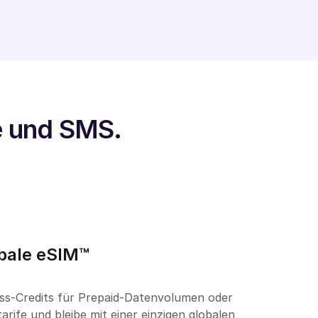
e und SMS.
obale eSIM™
ss-Credits für Prepaid-Datenvolumen oder
rife und bleibe mit einer einzigen globalen