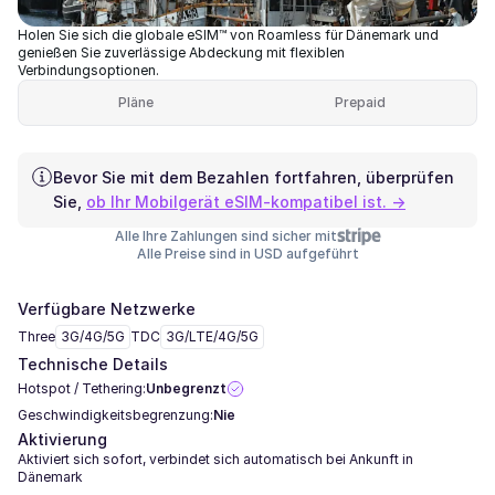
Holen Sie sich die globale eSIM™ von Roamless für Dänemark und
genießen Sie zuverlässige Abdeckung mit flexiblen
Verbindungsoptionen.
Pläne
Prepaid
Bevor Sie mit dem Bezahlen fortfahren, überprüfen
Sie,
ob Ihr Mobilgerät eSIM-kompatibel ist. →
Alle Ihre Zahlungen sind sicher mit
Alle Preise sind in USD aufgeführt
Verfügbare Netzwerke
Three
3G/4G/5G
TDC
3G/LTE/4G/5G
Technische Details
Hotspot / Tethering:
Unbegrenzt
Geschwindigkeitsbegrenzung:
Nie
Aktivierung
Aktiviert sich sofort, verbindet sich automatisch bei Ankunft in
Dänemark