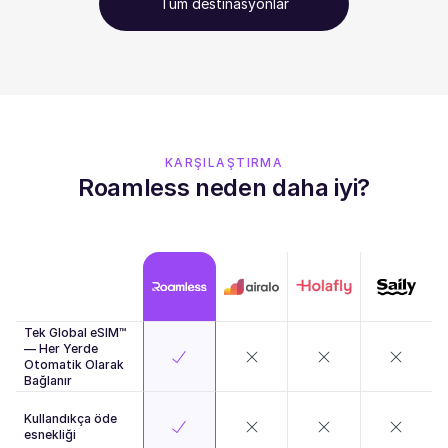
Tüm destinasyonlar
KARŞILAŞTIRMA
Roamless neden daha iyi?
Tek Global eSIM™
— Her Yerde
Otomatik Olarak
Bağlanır
Kullandıkça öde
esnekliği