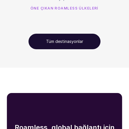
ÖNE ÇIKAN ROAMLESS ÜLKELERİ
Tüm destinasyonlar
Roamless, global bağlantı için