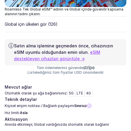
Roamless Tek Global eSIM™ edinin ve Global içinde güvenilir kapsama
alanının tadını çıkarın.
Global için ülkeleri gör
(126)
Satın alma işlemine geçmeden önce, cihazınızın
eSIM uyumlu olduğundan emin olun.
eSIM
destekleyen cihazları görüntüle →
Tüm ödemeleriniz güvende
Listelediğimiz tüm fiyatlar USD cinsindendir
Mevcut ağlar
Otomatik olarak şu ağa bağlanırsınız:
5G
LTE
4G
Teknik detaylar
Kişisel erişim noktası / Bağlantı paylaşımı
Sınırsız
Hız limiti:
Asla
Aktivasyon
Anında etkinleşir, Global vardığınızda otomatik olarak bağlanır