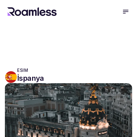
open
ESIM
İspanya