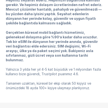
Hepimiz seyahat ederiz. Hepimizin bağlantıda kalması
gerekir. Ve hepimiz dolaşım ücretlerinden nefret ederiz.
Mevcut çözümler hantaldı, pahalıydı ve güvenilmezdi —
bu yüzden daha iyisini yaptık. Seyahat edenlerin
dünyanın her yerinde kolay, güvenilir ve uygun fiyatlı
şekilde bağlantıda kalmasını sağladık.
Gerçekten küresel mobil bağlantı hizmetimiz,
geleneksel dolaşıma göre %90’a kadar daha ucuzdur.
Tek bir eSIM ile dünyanın her yerinde anında, güvenilir
veri bağlantısı elde edersiniz. SIM değişimi, Wi-Fi
arayışı, ülke ya da paket seçimi yok. Bakiyeniz asla
sıfırlanmaz, gizli ücret veya son kullanma tarihi
bulunmaz.
Yalnızca 3 yılda her yıl 4-5 kat büyüdük ve 1 milyondan fazla
kullanıcı bize güvendi, Trustpilot puanımız 4.6.
Tamamen uzaktan, küresel bir ekip olarak 50 kişiyiz ve
önümüzdeki 18 ayda 100+ kişiye ulaşmayı planlıyoruz.