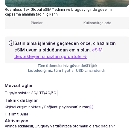
Roamless Tek Global eSIM™ edinin ve Uruguay içinde güvenilir
kapsama alanının tadını çıkarın.
Planlar
Kullandıkça öde
Satın alma işlemine geçmeden önce, cihazınızın
eSIM uyumlu olduğundan emin olun.
eSIM
destekleyen cihazları görüntüle →
Tüm ödemeleriniz güvende
Listelediğimiz tüm fiyatlar USD cinsindendir
Mevcut ağlar
Tigo/Movistar
3G/LTE/4G/5G
Teknik detaylar
Kişisel erişim noktası / Bağlantı paylaşımı
Sınırsız
Hız limiti:
Asla
Aktivasyon
Anında etkinleşir, Uruguay vardığınızda otomatik olarak bağlanır