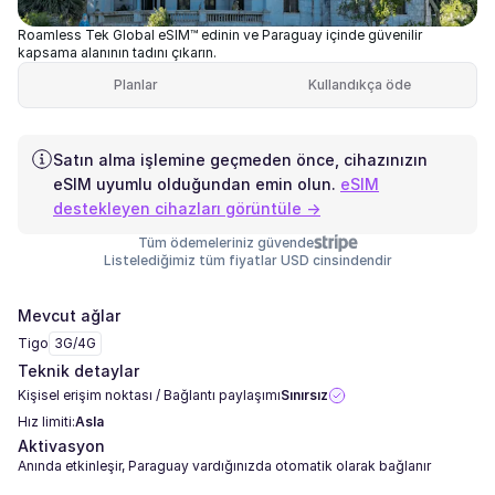
Roamless Tek Global eSIM™ edinin ve Paraguay içinde güvenilir
kapsama alanının tadını çıkarın.
Planlar
Kullandıkça öde
Satın alma işlemine geçmeden önce, cihazınızın
eSIM uyumlu olduğundan emin olun.
eSIM
destekleyen cihazları görüntüle →
Tüm ödemeleriniz güvende
Listelediğimiz tüm fiyatlar USD cinsindendir
Mevcut ağlar
Tigo
3G/4G
Teknik detaylar
Kişisel erişim noktası / Bağlantı paylaşımı
Sınırsız
Hız limiti:
Asla
Aktivasyon
Anında etkinleşir, Paraguay vardığınızda otomatik olarak bağlanır