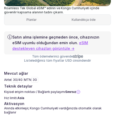
Roamless Tek Global eSIM™ edinin ve Kongo Cumhuriyeti içinde
güvenilir kapsama alanının tadını çıkarın.
Planlar
Kullandıkça öde
Satın alma işlemine geçmeden önce, cihazınızın
eSIM uyumlu olduğundan emin olun.
eSIM
destekleyen cihazları görüntüle →
Tüm ödemeleriniz güvende
Listelediğimiz tüm fiyatlar USD cinsindendir
Mevcut ağlar
Airtel
3G/4G
MTN
3G
Teknik detaylar
Kişisel erişim noktası / Bağlantı paylaşımı
Sınırsız
Hız limiti:
Asla
Aktivasyon
Anında etkinleşir, Kongo Cumhuriyeti vardığınızda otomatik olarak
bağlanır