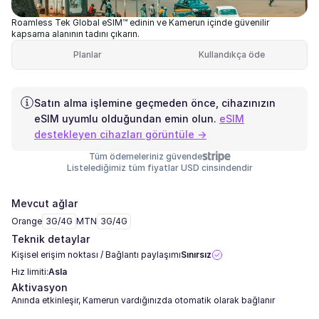
Roamless Tek Global eSIM™ edinin ve Kamerun içinde güvenilir
kapsama alanının tadını çıkarın.
Planlar
Kullandıkça öde
Satın alma işlemine geçmeden önce, cihazınızın
eSIM uyumlu olduğundan emin olun.
eSIM
destekleyen cihazları görüntüle →
Tüm ödemeleriniz güvende
Listelediğimiz tüm fiyatlar USD cinsindendir
Mevcut ağlar
Orange
3G/4G
MTN
3G/4G
Teknik detaylar
Kişisel erişim noktası / Bağlantı paylaşımı
Sınırsız
Hız limiti:
Asla
Aktivasyon
Anında etkinleşir, Kamerun vardığınızda otomatik olarak bağlanır