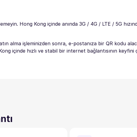
demeyin. Hong Kong içinde anında 3G / 4G / LTE / 5G hızınd
tın alma işleminizden sonra, e-postanıza bir QR kodu alac
g içinde hızlı ve stabil bir internet bağlantısının keyfini ç
ntı