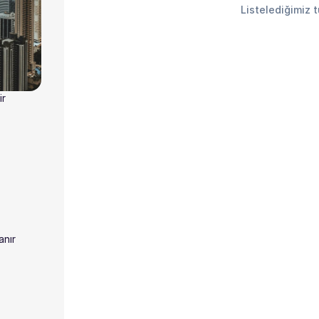
Listelediğimiz 
ir
anır