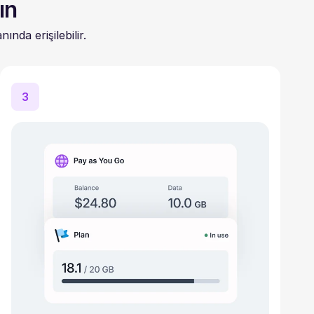
ın
nda erişilebilir.
3