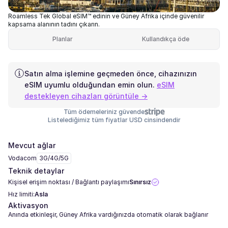
Roamless Tek Global eSIM™ edinin ve Güney Afrika içinde güvenilir
kapsama alanının tadını çıkarın.
Planlar
Kullandıkça öde
Satın alma işlemine geçmeden önce, cihazınızın
eSIM uyumlu olduğundan emin olun.
eSIM
destekleyen cihazları görüntüle →
Tüm ödemeleriniz güvende
Listelediğimiz tüm fiyatlar USD cinsindendir
Mevcut ağlar
Vodacom
3G/4G/5G
Teknik detaylar
Kişisel erişim noktası / Bağlantı paylaşımı
Sınırsız
Hız limiti:
Asla
Aktivasyon
Anında etkinleşir, Güney Afrika vardığınızda otomatik olarak bağlanır