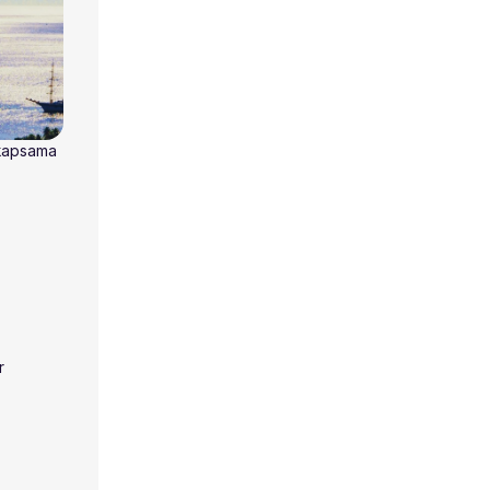
 kapsama
r