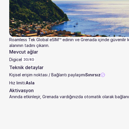
Roamless Tek Global eSIM™ edinin ve Grenada içinde güvenilir
alanının tadını çıkarın.
Mevcut ağlar
Digicel
3G/4G
Teknik detaylar
Kişisel erişim noktası / Bağlantı paylaşımı
Sınırsız
Hız limiti:
Asla
Aktivasyon
Anında etkinleşir, Grenada vardığınızda otomatik olarak bağlanı