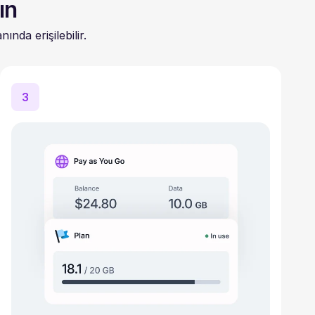
ın
nda erişilebilir.
3