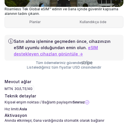
Roamless Tek Global eSIM™ edinin ve Gana içinde güvenilir kapsama
alanının tadını çıkarın.
Planlar
Kullandıkça öde
Satın alma işlemine geçmeden önce, cihazınızın
eSIM uyumlu olduğundan emin olun.
eSIM
destekleyen cihazları görüntüle →
Tüm ödemeleriniz güvende
Listelediğimiz tüm fiyatlar USD cinsindendir
Mevcut ağlar
MTN
3G/LTE/4G
Teknik detaylar
Kişisel erişim noktası / Bağlantı paylaşımı
Sınırsız
Hız limiti:
Asla
Aktivasyon
Anında etkinleşir, Gana vardığınızda otomatik olarak bağlanır