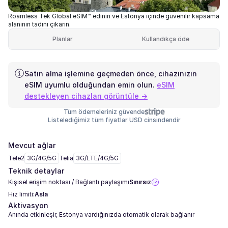
Roamless Tek Global eSIM™ edinin ve Estonya içinde güvenilir kapsama
alanının tadını çıkarın.
Planlar
Kullandıkça öde
Satın alma işlemine geçmeden önce, cihazınızın
eSIM uyumlu olduğundan emin olun.
eSIM
destekleyen cihazları görüntüle →
Tüm ödemeleriniz güvende
Listelediğimiz tüm fiyatlar USD cinsindendir
Mevcut ağlar
Tele2
3G/4G/5G
Telia
3G/LTE/4G/5G
Teknik detaylar
Kişisel erişim noktası / Bağlantı paylaşımı
Sınırsız
Hız limiti:
Asla
Aktivasyon
Anında etkinleşir, Estonya vardığınızda otomatik olarak bağlanır