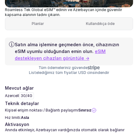
Roamless Tek Global eSIM™ edinin ve Azerbaycan içinde güvenilir
kapsama alanının tadını çıkarın.
Planlar
Kullandıkça öde
Satın alma işlemine geçmeden önce, cihazınızın
eSIM uyumlu olduğundan emin olun.
eSIM
destekleyen cihazları görüntüle →
Tüm ödemeleriniz güvende
Listelediğimiz tüm fiyatlar USD cinsindendir
Mevcut ağlar
Azercell
3G/4G
Teknik detaylar
Kişisel erişim noktası / Bağlantı paylaşımı
Sınırsız
Hız limiti:
Asla
Aktivasyon
Anında etkinleşir, Azerbaycan vardığınızda otomatik olarak bağlanır