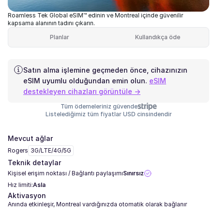
Roamless Tek Global eSIM™ edinin ve Montreal içinde güvenilir
kapsama alanının tadını çıkarın.
Planlar
Kullandıkça öde
Satın alma işlemine geçmeden önce, cihazınızın
eSIM uyumlu olduğundan emin olun.
eSIM
destekleyen cihazları görüntüle →
Tüm ödemeleriniz güvende
Listelediğimiz tüm fiyatlar USD cinsindendir
Mevcut ağlar
Rogers
3G/LTE/4G/5G
Teknik detaylar
Kişisel erişim noktası / Bağlantı paylaşımı
Sınırsız
Hız limiti:
Asla
Aktivasyon
Anında etkinleşir, Montreal vardığınızda otomatik olarak bağlanır