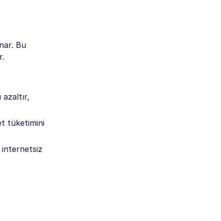
nar. Bu
r.
azaltır,
t tüketimini
, internetsiz