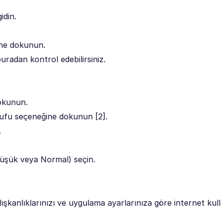
idin.
ine dokunun.
uradan kontrol edebilirsiniz.
dokunun.
rrufu seçeneğine dokunun [2].
.
(Düşük veya Normal) seçin.
lışkanlıklarınızı ve uygulama ayarlarınıza göre internet kul