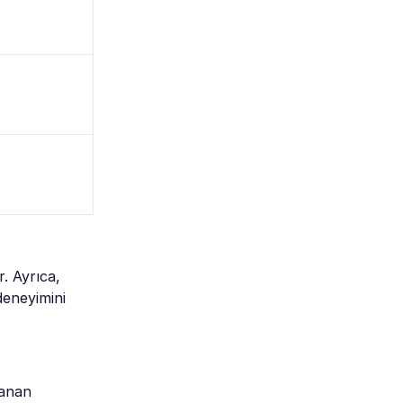
. Ayrıca,
deneyimini
yanan