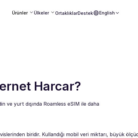
Ürünler
Ülkeler
English
Ortaklıklar
Destek
ternet Harcar?
edin ve yurt dışında Roamless eSIM ile daha
lerinden biridir. Kullandığı mobil veri miktarı, büyük ölçüd