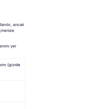
lanılır, ancak
eçmenize
lanımı yer
anımı (günde