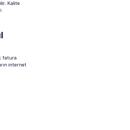
ir. Kalite
i
l
k fatura
rın internet