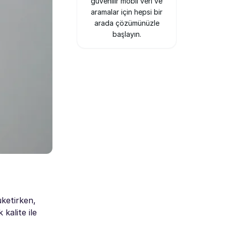
güvenilir mobil veri ve
aramalar için hepsi bir
arada çözümünüzle
başlayın.
üketirken,
 kalite ile