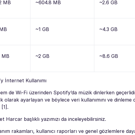
2 MB
~604.8 MB
~2.6 GB
 MB
~1 GB
~4.3 GB
4 MB
~2 GB
~8.6 GB
fy İnternet Kullanımı
hem de Wi-Fi üzerinden Spotify’da müzik dinlerken geçerlidir
tik olarak ayarlayan ve böylece veri kullanımını ve dinleme 
[1].
t Harcar başlıklı yazımızı da inceleyebilirsiniz.
anım rakamları, kullanıcı raporları ve genel gözlemlere da