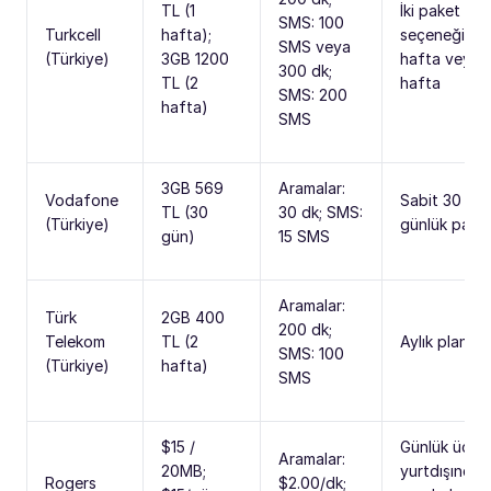
TL (1
İki paket
SMS: 100
Turkcell
hafta);
seçeneği: 1
SMS veya
(Türkiye)
3GB 1200
hafta veya 
300 dk;
TL (2
hafta
SMS: 200
hafta)
SMS
3GB 569
Aramalar:
Vodafone
Sabit 30
TL (30
30 dk; SMS:
(Türkiye)
günlük pake
gün)
15 SMS
Aramalar:
Türk
2GB 400
200 dk;
Telekom
TL (2
Aylık plan
SMS: 100
(Türkiye)
hafta)
SMS
$15 /
Günlük ücret
Aramalar:
20MB;
yurtdışında
Rogers
$2.00/dk;