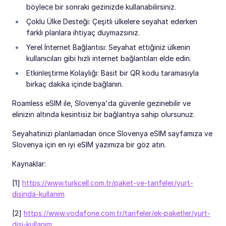
böylece bir sonraki gezinizde kullanabilirsiniz.
Çoklu Ülke Desteği: Çeşitli ülkelere seyahat ederken
farklı planlara ihtiyaç duymazsınız.
Yerel İnternet Bağlantısı: Seyahat ettiğiniz ülkenin
kullanıcıları gibi hızlı internet bağlantıları elde edin.
Etkinleştirme Kolaylığı: Basit bir QR kodu taramasıyla
birkaç dakika içinde bağlanın.
Roamless eSIM ile, Slovenya'da güvenle gezinebilir ve
elinizin altında kesintisiz bir bağlantıya sahip olursunuz.
Seyahatinizi planlamadan önce Slovenya eSIM sayfamıza ve
Slovenya için en iyi eSIM yazımıza bir göz atın.
Kaynaklar:
[1]
https://www.turkcell.com.tr/paket-ve-tarifeler/yurt-
disinda-kullanim
[2]
https://www.vodafone.com.tr/tarifeler/ek-paketler/yurt-
disi-kullanim