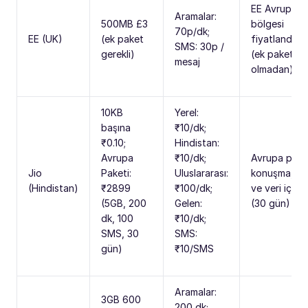
EE Avrupa
Aramalar:
500MB £3
bölgesi
70p/dk;
EE (UK)
(ek paket
fiyatlandırm
SMS: 30p /
gerekli)
(ek paket
mesaj
olmadan)
10KB
Yerel:
başına
₹10/dk;
₹0.10;
Hindistan:
Avrupa
₹10/dk;
Avrupa pake
Jio
Paketi:
Uluslararası:
konuşma, S
(Hindistan)
₹2899
₹100/dk;
ve veri içerir
(5GB, 200
Gelen:
(30 gün)
dk, 100
₹10/dk;
SMS, 30
SMS:
gün)
₹10/SMS
Aramalar:
3GB 600
200 dk;