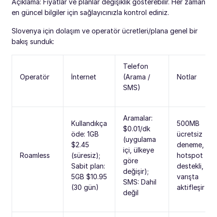
Açıklama: Fiyatlar ve planlar değişiklik gösterebilir. Her zaman
en güncel bilgiler için sağlayıcınızla kontrol ediniz.
Slovenya için dolaşım ve operatör ücretleri/plana genel bir
bakış sunduk:
Telefon
Operatör
İnternet
(Arama /
Notlar
SMS)
Aramalar:
Kullandıkça
500MB
$0.01/dk
öde: 1GB
ücretsiz
(uygulama
$2.45
deneme, 5G,
içi, ülkeye
Roamless
(süresiz);
hotspot
göre
Sabit plan:
destekli,
değişir);
5GB $10.95
varışta
SMS: Dahil
(30 gün)
aktifleşir
değil