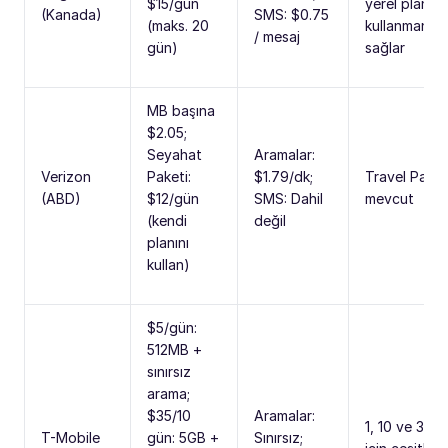
$15/gün
yerel planı
(Kanada)
SMS: $0.75
(maks. 20
kullanmanı
/ mesaj
gün)
sağlar
MB başına
$2.05;
Seyahat
Aramalar:
Verizon
Paketi:
$1.79/dk;
Travel Pass
(ABD)
$12/gün
SMS: Dahil
mevcut
(kendi
değil
planını
kullan)
$5/gün:
512MB +
sınırsız
arama;
$35/10
Aramalar:
1, 10 ve 30 
T-Mobile
gün: 5GB +
Sınırsız;