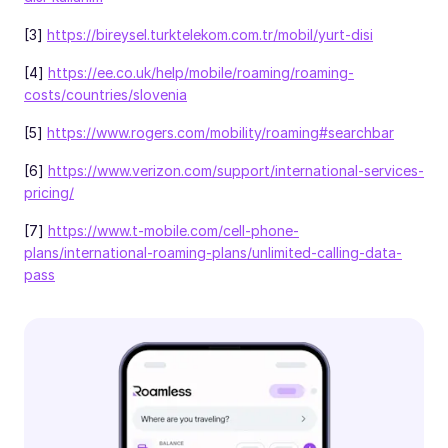
[3]
https://bireysel.turktelekom.com.tr/mobil/yurt-disi
[4]
https://ee.co.uk/help/mobile/roaming/roaming-
costs/countries/slovenia
[5]
https://www.rogers.com/mobility/roaming#searchbar
[6]
https://www.verizon.com/support/international-services-
pricing/
[7]
https://www.t-mobile.com/cell-phone-
plans/international-roaming-plans/unlimited-calling-data-
pass