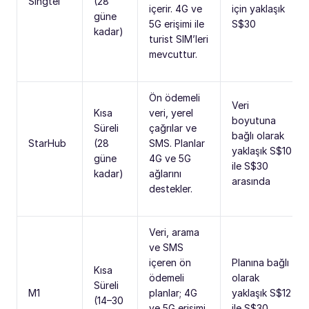
Singtel
(28
içerir. 4G ve
için yaklaşık
güne
5G erişimi ile
S$30
kadar)
turist SIM’leri
mevcuttur.
Ön ödemeli
Veri
Kısa
veri, yerel
boyutuna
Süreli
çağrılar ve
bağlı olarak
StarHub
(28
SMS. Planlar
yaklaşık S$10
güne
4G ve 5G
ile S$30
kadar)
ağlarını
arasında
destekler.
Veri, arama
ve SMS
içeren ön
Planına bağlı
Kısa
ödemeli
olarak
Süreli
M1
planlar; 4G
yaklaşık S$12
(14–30
ve 5G erişimi
ile S$30