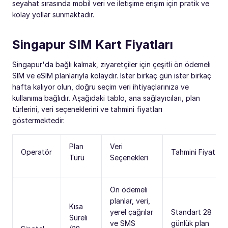
seyahat sırasında mobil veri ve iletişime erişim için pratik ve
kolay yollar sunmaktadır.
Singapur SIM Kart Fiyatları
Singapur'da bağlı kalmak, ziyaretçiler için çeşitli ön ödemeli
SIM ve eSIM planlarıyla kolaydır. İster birkaç gün ister birkaç
hafta kalıyor olun, doğru seçim veri ihtiyaçlarınıza ve
kullanıma bağlıdır. Aşağıdaki tablo, ana sağlayıcıları, plan
türlerini, veri seçeneklerini ve tahmini fiyatları
göstermektedir.
Plan
Veri
Operatör
Tahmini Fiyat
Türü
Seçenekleri
Ön ödemeli
planlar, veri,
Kısa
yerel çağrılar
Standart 28
Süreli
ve SMS
günlük plan