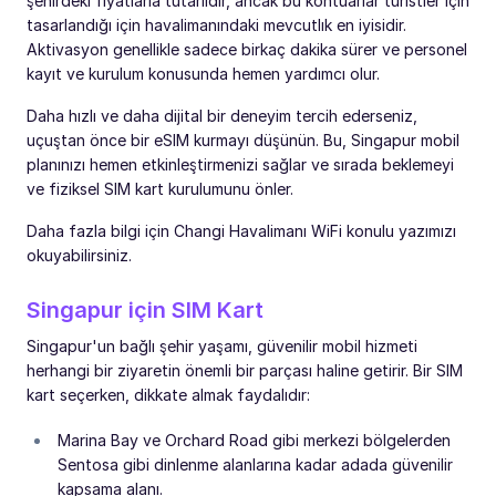
şehirdeki fiyatlarla tutarlıdır, ancak bu kontuarlar turistler için
tasarlandığı için havalimanındaki mevcutlık en iyisidir.
Aktivasyon genellikle sadece birkaç dakika sürer ve personel
kayıt ve kurulum konusunda hemen yardımcı olur.
Daha hızlı ve daha dijital bir deneyim tercih ederseniz,
uçuştan önce bir eSIM kurmayı düşünün. Bu, Singapur mobil
planınızı hemen etkinleştirmenizi sağlar ve sırada beklemeyi
ve fiziksel SIM kart kurulumunu önler.
Daha fazla bilgi için Changi Havalimanı WiFi konulu yazımızı
okuyabilirsiniz.
Singapur için SIM Kart
Singapur'un bağlı şehir yaşamı, güvenilir mobil hizmeti
herhangi bir ziyaretin önemli bir parçası haline getirir. Bir SIM
kart seçerken, dikkate almak faydalıdır:
Marina Bay ve Orchard Road gibi merkezi bölgelerden
Sentosa gibi dinlenme alanlarına kadar adada güvenilir
kapsama alanı.