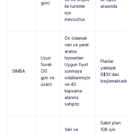
gün)
ile turistler
arasında
için
mevcuttur.
Ön ödemeli
veri ve yerel
arama
Uzun
hizmetleri.
Planlar
Süreli
Uygun fiyat
yaklaşık
SIMBA
(30
sunmaya
S$10'dan
gün ve
odaklanmıştır
başlamaktadır
üzeri)
ve 4G
kapsama
alanına
sahiptir.
Sabit plan:
Veri ve
1GB için