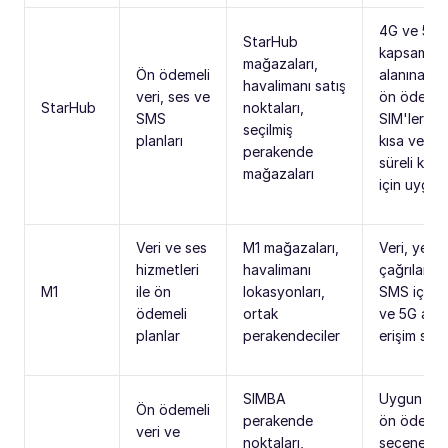
4G ve 5G
StarHub
kapsama
mağazaları,
Ön ödemeli
alanına sa
havalimanı satış
veri, ses ve
ön ödemel
StarHub
noktaları,
SMS
SIM'ler su
seçilmiş
planları
kısa ve uz
perakende
süreli kalış
mağazaları
için uygun
Veri ve ses
M1 mağazaları,
Veri, yerel
hizmetleri
havalimanı
çağrılar ve
M1
ile ön
lokasyonları,
SMS içerir
ödemeli
ortak
ve 5G ağla
planlar
perakendeciler
erişim sağl
SIMBA
Uygun fiya
Ön ödemeli
perakende
ön ödemel
veri ve
noktaları,
seçenekler