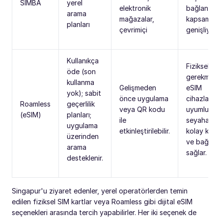
SIMBA
yerel
elektronik
bağlantısı
arama
mağazalar,
kapsama a
planları
çevrimiçi
genişliyor.
Kullanıkça
Fiziksel SI
öde (son
gerekmez;
kullanma
Gelişmeden
eSIM
yok); sabit
önce uygulama
cihazlarıyl
Roamless
geçerlilik
veya QR kodu
uyumlu;
(eSIM)
planları;
ile
seyahat ö
uygulama
etkinleştirilebilir.
kolay kuru
üzerinden
ve bağlant
arama
sağlar.
desteklenir.
Singapur'u ziyaret edenler, yerel operatörlerden temin
edilen fiziksel SIM kartlar veya Roamless gibi dijital eSIM
seçenekleri arasında tercih yapabilirler. Her iki seçenek de