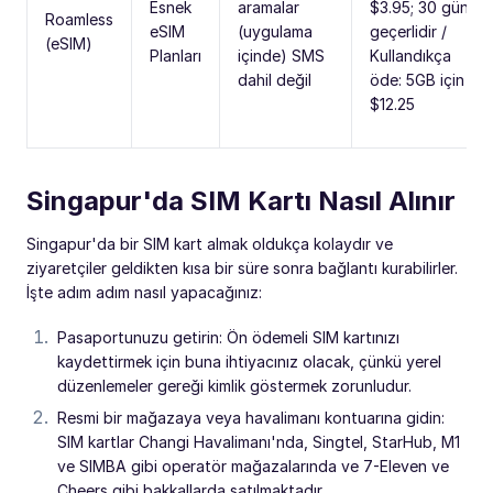
Esnek
aramalar
$3.95; 30 gün
Roamless
eSIM
(uygulama
geçerlidir /
(eSIM)
Planları
içinde) SMS
Kullandıkça
dahil değil
öde: 5GB için
$12.25
Singapur'da SIM Kartı Nasıl Alınır
Singapur'da bir SIM kart almak oldukça kolaydır ve
ziyaretçiler geldikten kısa bir süre sonra bağlantı kurabilirler.
İşte adım adım nasıl yapacağınız:
Pasaportunuzu getirin: Ön ödemeli SIM kartınızı
kaydettirmek için buna ihtiyacınız olacak, çünkü yerel
düzenlemeler gereği kimlik göstermek zorunludur.
Resmi bir mağazaya veya havalimanı kontuarına gidin:
SIM kartlar Changi Havalimanı'nda, Singtel, StarHub, M1
ve SIMBA gibi operatör mağazalarında ve 7-Eleven ve
Cheers gibi bakkallarda satılmaktadır.