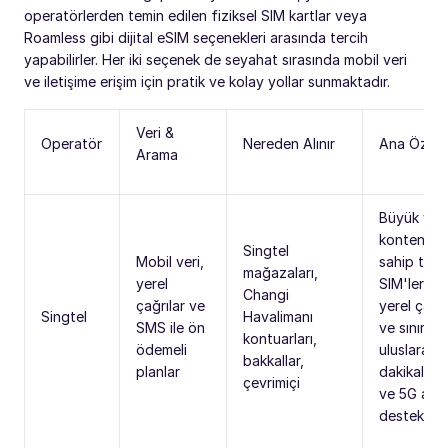
operatörlerden temin edilen fiziksel SIM kartlar veya
Roamless gibi dijital eSIM seçenekleri arasında tercih
yapabilirler. Her iki seçenek de seyahat sırasında mobil veri
ve iletişime erişim için pratik ve kolay yollar sunmaktadır.
Veri &
Operatör
Nereden Alınır
Ana Özelli
Arama
Büyük veri
kontenjanl
Singtel
Mobil veri,
sahip turis
mağazaları,
yerel
SIM'leri su
Changi
çağrılar ve
yerel çağrı
Singtel
Havalimanı
SMS ile ön
ve sınırlı
kontuarları,
ödemeli
uluslararas
bakkallar,
planlar
dakikalar;
çevrimiçi
ve 5G ağla
destekler.