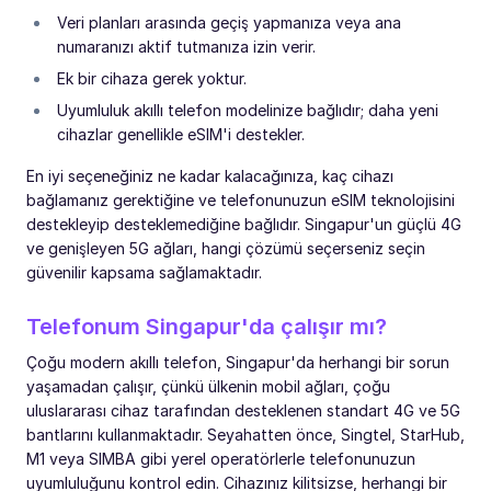
Veri planları arasında geçiş yapmanıza veya ana
numaranızı aktif tutmanıza izin verir.
Ek bir cihaza gerek yoktur.
Uyumluluk akıllı telefon modelinize bağlıdır; daha yeni
cihazlar genellikle eSIM'i destekler.
En iyi seçeneğiniz ne kadar kalacağınıza, kaç cihazı
bağlamanız gerektiğine ve telefonunuzun eSIM teknolojisini
destekleyip desteklemediğine bağlıdır. Singapur'un güçlü 4G
ve genişleyen 5G ağları, hangi çözümü seçerseniz seçin
güvenilir kapsama sağlamaktadır.
Telefonum Singapur'da çalışır mı?
Çoğu modern akıllı telefon, Singapur'da herhangi bir sorun
yaşamadan çalışır, çünkü ülkenin mobil ağları, çoğu
uluslararası cihaz tarafından desteklenen standart 4G ve 5G
bantlarını kullanmaktadır. Seyahatten önce, Singtel, StarHub,
M1 veya SIMBA gibi yerel operatörlerle telefonunuzun
uyumluluğunu kontrol edin. Cihazınız kilitsizse, herhangi bir