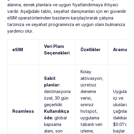
alanına, esnek planlara ve uygun fiyatlandırmaya ihtiyacı
vardır. Aşağıdaki tablo, seyahat danışmanları için en güvenilir
eSIM operatörlerinden bazılarını karşılaştırarak çalışma
tarzınıza ve seyahat programınıza en uygun olanı bulmanıza
yardımcı olur.
Veri Planı
eSIM
Özellikler
Arama
Seçenekleri
Kolay
Sabit
aktivasyon,
planlar:
ücretsiz
destinasyona
deneme
Uygulama
özel, 30 gün
verisi,
içi ve
geçerlidir.
sınırsız
uluslararas
Roamless
Kullandıkça
hotspot,
çağrılar
öde:
global
uygulama
dakikada
kapsama
tabanlı veri
$0.01'den
alanı, son
izleme,
başlar