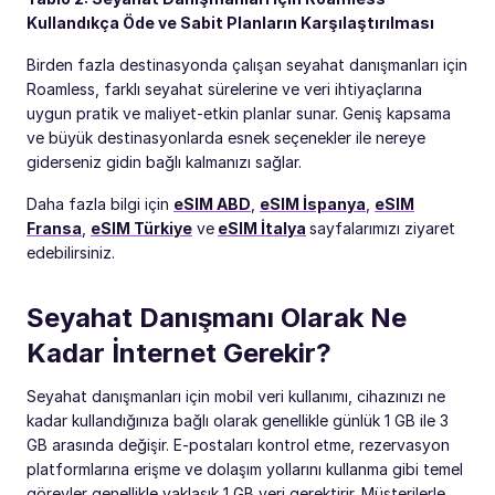
Kullandıkça Öde ve Sabit Planların Karşılaştırılması
Birden fazla destinasyonda çalışan seyahat danışmanları için
Roamless, farklı seyahat sürelerine ve veri ihtiyaçlarına
uygun pratik ve maliyet-etkin planlar sunar. Geniş kapsama
ve büyük destinasyonlarda esnek seçenekler ile nereye
giderseniz gidin bağlı kalmanızı sağlar.
Daha fazla bilgi için
eSIM ABD
,
eSIM İspanya
,
eSIM
Fransa
,
eSIM Türkiye
ve
eSIM İtalya
sayfalarımızı ziyaret
edebilirsiniz.
Seyahat Danışmanı Olarak Ne
Kadar İnternet Gerekir?
Seyahat danışmanları için mobil veri kullanımı, cihazınızı ne
kadar kullandığınıza bağlı olarak genellikle günlük 1 GB ile 3
GB arasında değişir. E-postaları kontrol etme, rezervasyon
platformlarına erişme ve dolaşım yollarını kullanma gibi temel
görevler genellikle yaklaşık 1 GB veri gerektirir. Müşterilerle