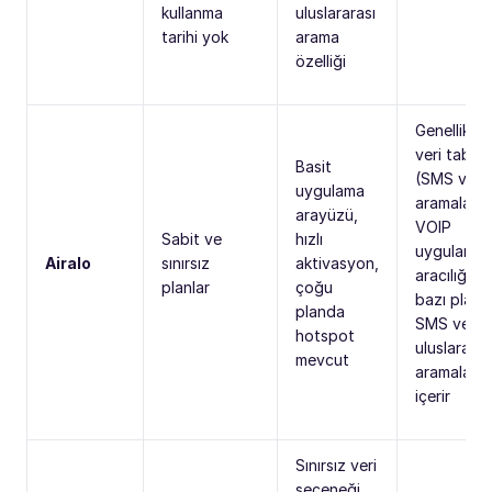
kullanma
uluslararası
tarihi yok
arama
özelliği
Genellikle
veri tabanl
Basit
(SMS ve
uygulama
aramalar
arayüzü,
VOIP
Sabit ve
hızlı
uygulamala
Airalo
sınırsız
aktivasyon,
aracılığıyla
planlar
çoğu
bazı planla
planda
SMS ve
hotspot
uluslararas
mevcut
aramaları
içerir
Sınırsız veri
seçeneği,