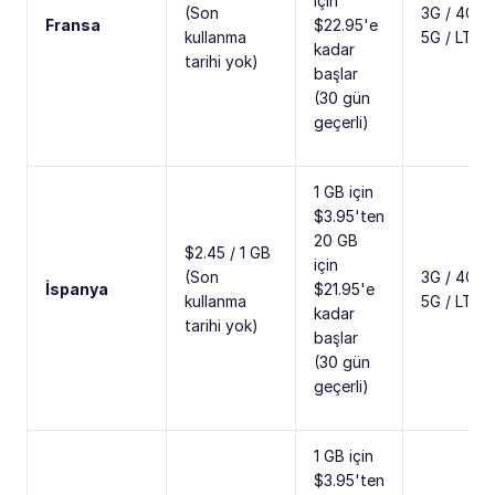
için
(Son
3G / 4G /
Fransa
$22.95'e
kullanma
5G / LTE
kadar
tarihi yok)
başlar
(30 gün
geçerli)
1 GB için
$3.95'ten
20 GB
$2.45 / 1 GB
için
(Son
3G / 4G /
İspanya
$21.95'e
kullanma
5G / LTE
kadar
tarihi yok)
başlar
(30 gün
geçerli)
1 GB için
$3.95'ten