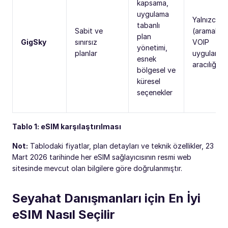
kapsama,
uygulama
Yalnızca ve
tabanlı
Sabit ve
(aramalar
plan
GigSky
sınırsız
VOIP
yönetimi,
planlar
uygulamala
esnek
aracılığıyla
bölgesel ve
küresel
seçenekler
Tablo 1: eSIM karşılaştırılması
Not:
Tablodaki fiyatlar, plan detayları ve teknik özellikler, 23
Mart 2026 tarihinde her eSIM sağlayıcısının resmi web
sitesinde mevcut olan bilgilere göre doğrulanmıştır.
Seyahat Danışmanları için En İyi
eSIM Nasıl Seçilir