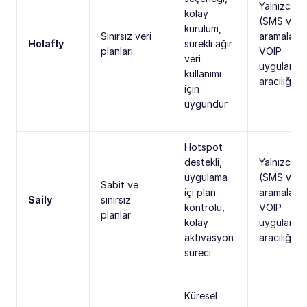
Yalnızca ve
kolay
(SMS ve
kurulum,
Sınırsız veri
aramalar
Holafly
sürekli ağır
planları
VOIP
veri
uygulamala
kullanımı
aracılığıyla
için
uygundur
Hotspot
destekli,
Yalnızca ve
uygulama
(SMS ve
Sabit ve
içi plan
aramalar
Saily
sınırsız
kontrolü,
VOIP
planlar
kolay
uygulamala
aktivasyon
aracılığıyla
süreci
Küresel