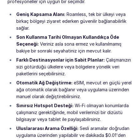
profesyoneller için uygun bir seçimdir.
Geniş Kapsama Alanı:
Roamless, tek bir ülkeyi veya
birkaç bölgeyi ziyaret ederken güvenilir bağlanabilirlik
sağlar.
Son Kullanma Tarihi Olmayan Kullandıkça Öde
Seçeneği:
Veriniz asla sona ermez ve kullanılmamış
bakiye bir sonraki seyahatiniz için mevcut kalır.
Farklı Destinasyonlar için Sabit Planlar:
Çalışmanızın
sizi götürdüğü ülkelere veya bölgelere yönelik veri
paketlerini seçebilirsiniz.
Otomatik Ağ Değiştirme:
eSIM, mevcut en güçlü yerel
ağa otomatik olarak bağlanır veya uygulama üzerinden
manuel olarak değiştirebilirsiniz.
Sınırsız Hotspot Desteği:
Wi-Fi olmayan konumlarda
çalışmanız gerektiğinde, mobil verilerinizi bir dizüstü
bilgisayar veya tablet ile paylaşabilirsiniz.
Uluslararası Arama Özelliği:
Sesli aramalar doğrudan
uygulama üzerinden yapılabilir ve dakikada $0.01'den