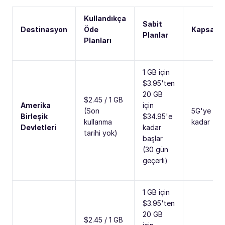
Kullandıkça
Sabit
Destinasyon
Öde
Kapsam
Planlar
Planları
1 GB için
$3.95'ten
20 GB
$2.45 / 1 GB
Amerika
için
(Son
5G'ye
Birleşik
$34.95'e
kullanma
kadar
Devletleri
kadar
tarihi yok)
başlar
(30 gün
geçerli)
1 GB için
$3.95'ten
20 GB
$2.45 / 1 GB