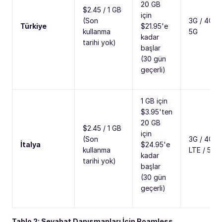
20 GB
$2.45 / 1 GB
için
(Son
3G / 4G /
Türkiye
$21.95'e
kullanma
5G
kadar
tarihi yok)
başlar
(30 gün
geçerli)
1 GB için
$3.95'ten
20 GB
$2.45 / 1 GB
için
(Son
3G / 4G /
İtalya
$24.95'e
kullanma
LTE / 5G
kadar
tarihi yok)
başlar
(30 gün
geçerli)
Tablo 2: Seyahat Danışmanları İçin Roamless