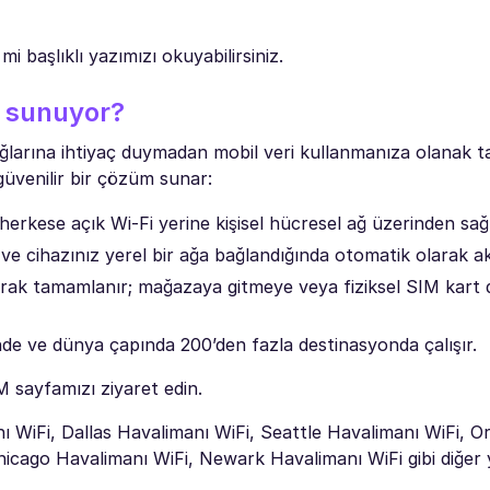
mi başlıklı yazımızı okuyabilirsiniz.
f sunuyor?
ağlarına ihtiyaç duymadan mobil veri kullanmanıza olanak t
güvenilir bir çözüm sunar:
 herkese açık Wi-Fi yerine kişisel hücresel ağ üzerinden sağl
e cihazınız yerel bir ağa bağlandığında otomatik olarak akt
arak tamamlanır; mağazaya gitmeye veya fiziksel SIM kart 
nde ve dünya çapında 200’den fazla destinasyonda çalışır.
IM sayfamızı ziyaret edin.
 WiFi, Dallas Havalimanı WiFi, Seattle Havalimanı WiFi, O
icago Havalimanı WiFi, Newark Havalimanı WiFi gibi diğer 