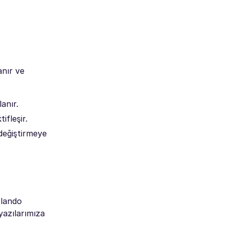
anır ve
anır.
ifleşir.
değiştirmeye
rlando
yazılarımıza