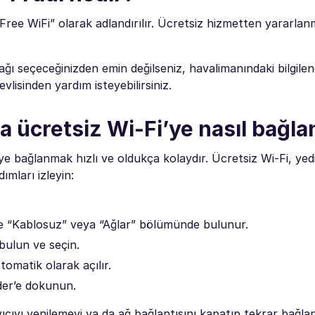
Free WiFi” olarak adlandırılır. Ücretsiz hizmetten yararlan
ğı seçeceğinizden emin değilseniz, havalimanındaki bilgile
vlisinden yardım isteyebilirsiniz.
 ücretsiz Wi-Fi’ye nasıl bağlan
ye bağlanmak hızlı ve oldukça kolaydır. Ücretsiz Wi-Fi, yedi
ımları izleyin:
ikle “Kablosuz” veya “Ağlar” bölümünde bulunur.
bulun ve seçin.
tomatik olarak açılır.
nder’e dokunun.
ıcıyı yenilemeyi ya da ağ bağlantısını kapatıp tekrar bağl