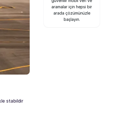
güvenilir mobil veri ve
aramalar için hepsi bir
arada çözümünüzle
başlayın.
e stabildir