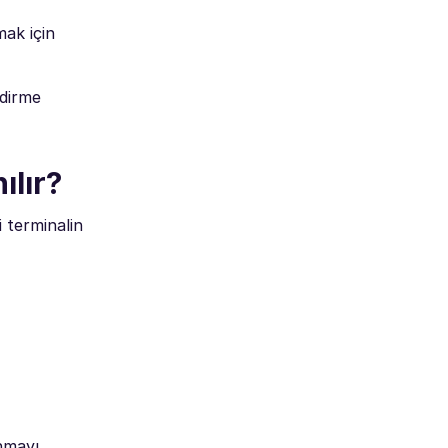
mak için
ndirme
ılır?
 terminalin
anmayı