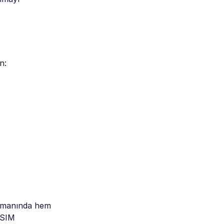
n:
alimanında hem
eSIM