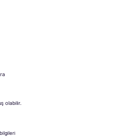
ara
 olabilir.
lgileri