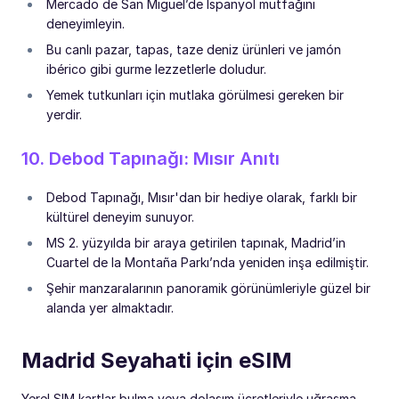
Mercado de San Miguel’de İspanyol mutfağını
deneyimleyin.
Bu canlı pazar, tapas, taze deniz ürünleri ve jamón
ibérico gibi gurme lezzetlerle doludur.
Yemek tutkunları için mutlaka görülmesi gereken bir
yerdir.
10. Debod Tapınağı: Mısır Anıtı
Debod Tapınağı, Mısır'dan bir hediye olarak, farklı bir
kültürel deneyim sunuyor.
MS 2. yüzyılda bir araya getirilen tapınak, Madrid’in
Cuartel de la Montaña Parkı’nda yeniden inşa edilmiştir.
Şehir manzaralarının panoramik görünümleriyle güzel bir
alanda yer almaktadır.
Madrid Seyahati için eSIM
Yerel SIM kartlar bulma veya dolaşım ücretleriyle uğraşma