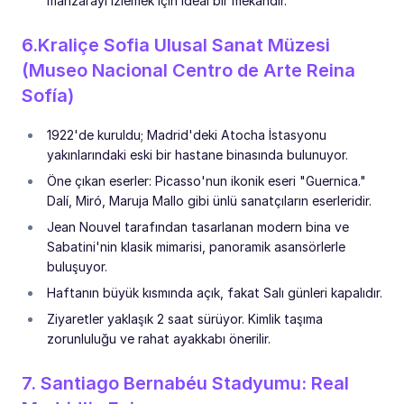
manzarayı izlemek için ideal bir mekandır.
6.Kraliçe Sofia Ulusal Sanat Müzesi
(Museo Nacional Centro de Arte Reina
Sofía)
1922'de kuruldu; Madrid'deki Atocha İstasyonu
yakınlarındaki eski bir hastane binasında bulunuyor.
Öne çıkan eserler: Picasso'nun ikonik eseri "Guernica."
Dalí, Miró, Maruja Mallo gibi ünlü sanatçıların eserleridir.
Jean Nouvel tarafından tasarlanan modern bina ve
Sabatini'nin klasik mimarisi, panoramik asansörlerle
buluşuyor.
Haftanın büyük kısmında açık, fakat Salı günleri kapalıdır.
Ziyaretler yaklaşık 2 saat sürüyor. Kimlik taşıma
zorunluluğu ve rahat ayakkabı önerilir.
7. Santiago Bernabéu Stadyumu: Real