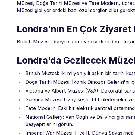
Müzesi, Doğa Tarihi Müzesi ve Tate Modern, ücretsi
Müzesi gibi yerlerdeki bazı özel sergiler bilet gerektir
Londra'nın En Çok Ziyaret 
British Müzesi, dünya sanatı ve eserlerinden oluşan 
Londra'da Gezilecek Müzel
British Müzesi: İki milyon yılı aşkın bir tarihi 
Doğa Tarihi Müzesi: İkonik Dinozor Galerisi'ni iç
Victoria ve Albert Müzesi (V&A): Dekoratif sanat
Science Müzesi: Uzay keşfi, tıbbi ilerlemeler ve i
Tate Modern: Eski bir elektrik santrali ortamın
National Gallery: Van Gogh ve Da Vinci gibi sanat
başyapıtlarını görün.
Imperial War Müzesi: I. ve II. Dünya Savaşı'nda 