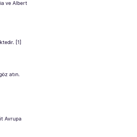
ia ve Albert
tedir. [1]
göz atın.
ait Avrupa