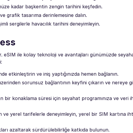
ze kadar başkentin zengin tarihini keşfedin.
e grafik tasarıma derinlemesine dalın.
mli sergilerle havacılık tarihini deneyimleyin.
less
r. eSIM ile kolay teknoloji ve avantajları günümüzde seyah
i:
de etkinleştirin ve iniş yaptığınızda hemen bağlanın.
 üzerinden sorunsuz bağlantının keyfini çıkarın ve nereye gi
un bir konaklama süresi için seyahat programınıza ve veri ih
e yerel tarifelerle deneyimleyin, yerel bir SIM kartına iht
kları azaltarak sürdürülebilirliğe katkıda bulunun.