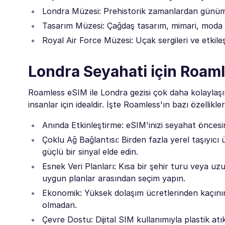
Londra Müzesi: Prehistorik zamanlardan günümü
Tasarım Müzesi: Çağdaş tasarım, mimari, moda v
Royal Air Force Müzesi: Uçak sergileri ve etkileşi
Londra Seyahati için Roam
Roamless eSIM ile Londra gezisi çok daha kolaylaşı
insanlar için idealdir. İşte Roamless'ın bazı özellikler
Anında Etkinleştirme: eSIM'inizi seyahat öncesin
Çoklu Ağ Bağlantısı: Birden fazla yerel taşıyıcı
güçlü bir sinyal elde edin.
Esnek Veri Planları: Kısa bir şehir turu veya uz
uygun planlar arasından seçim yapın.
Ekonomik: Yüksek dolaşım ücretlerinden kaçının v
olmadan.
Çevre Dostu: Dijital SIM kullanımıyla plastik atı