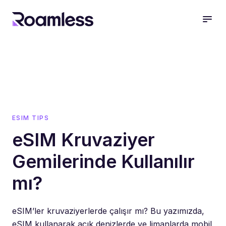
open
ESIM TIPS
eSIM Kruvaziyer
Gemilerinde Kullanılır
mı?
eSIM’ler kruvaziyerlerde çalışır mı? Bu yazımızda,
eSIM kullanarak açık denizlerde ve limanlarda mobil