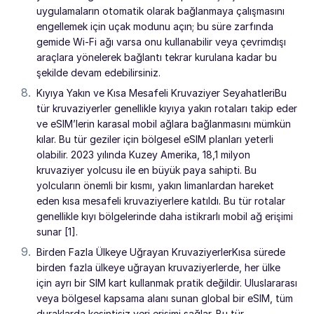
uygulamaların otomatik olarak bağlanmaya çalışmasını
engellemek için uçak modunu açın; bu süre zarfında
gemide Wi-Fi ağı varsa onu kullanabilir veya çevrimdışı
araçlara yönelerek bağlantı tekrar kurulana kadar bu
şekilde devam edebilirsiniz.
Kıyıya Yakın ve Kısa Mesafeli Kruvaziyer SeyahatleriBu
tür kruvaziyerler genellikle kıyıya yakın rotaları takip eder
ve eSIM’lerin karasal mobil ağlara bağlanmasını mümkün
kılar. Bu tür geziler için bölgesel eSIM planları yeterli
olabilir. 2023 yılında Kuzey Amerika, 18,1 milyon
kruvaziyer yolcusu ile en büyük paya sahipti. Bu
yolcuların önemli bir kısmı, yakın limanlardan hareket
eden kısa mesafeli kruvaziyerlere katıldı. Bu tür rotalar
genellikle kıyı bölgelerinde daha istikrarlı mobil ağ erişimi
sunar [1].
Birden Fazla Ülkeye Uğrayan KruvaziyerlerKısa sürede
birden fazla ülkeye uğrayan kruvaziyerlerde, her ülke
için ayrı bir SIM kart kullanmak pratik değildir. Uluslararası
veya bölgesel kapsama alanı sunan global bir eSIM, tüm
duraklarda kesintisiz veri erişimi sağlar. Bu tür