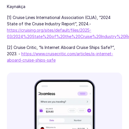
Kaynakça
[1] Cruise Lines International Association (CLIA), “2024
State of the Cruise Industry Report”, 2024.-
https://cruising.org/sites/default/files/2025-
03/2024%20State%20of%20the%20Cruise%20Industry%20R
[2] Cruise Critic, “Is Internet Aboard Cruise Ships Safe?”,
2023. -
https://www.cruisecritic.com/articles/is-internet-
aboard-cruise-ships-safe