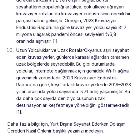
seyahatlerin popülerliği arttıkça, çok ülkeye uğrayan
kruvaziyer rotaları da kruvaziyer endüstrisinin önemli bir
parçası haline gelmiştir. Örneğin, 2023 Kruvaziyer
Endüstrisi Raporu’na göre kruvaziyer yolcu sayısı 31,7
milyona ulaşarak pandemi öncesi seviyeleri %6,8
oranında aşmıştır [1].
Uzun Yolculuklar ve Uzak RotalarOkyanus aşırı seyahat
eden kruvaziyerler, günlerce karasal ağlardan tamamen
uzak bölgelerde seyredebilir. Bu gibi durumlarda
yolcular, internete bağlanmak için gemideki Wi-Fi ağına
güvenmek zorundadır. 2023 Kruvaziyer Endüstrisi
Raporu'na göre, keşif odaklı kruvaziyerlerde 2019–2023
yılları arasında yolcu sayısında %71 artış yaşanmıştır. Bu
da daha çok sayıda deniz yolcusunun uzak
destinasyonları keşfetmeye yöneldiğini göstermektedir
[1].
Daha fazla bilgi için, Yurt Dışına Seyahat Ederken Dolaşım
Ücretleri Nasıl Önlenir başlıklı yazımızı inceleyin.