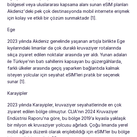
bölgesel veya uluslararası kapsama alanı sunan eSIM planları
Akdeniz'deki pek çok destinasyonda mobil internete erişmek
için kolay ve etkili bir çözüm sunmaktadır [1].
Ege
2023 yılında Akdeniz genelinde yaşanan artışla birlikte Ege
kıyılarındaki limanlar da çok duraklı kruvaziyer rotalarında
sıkça ziyaret edilen noktalar arasında yer aldı. Yunan adaları
ile Türkiye'nin batı sahillerini kapsayan bu güzergâhlarda,
farklı ülkeler arasında geçiş yaparken bağlantıda kalmak
isteyen yolcular için seyahat eSIM’leri pratik bir seçenek
sunar [1].
Karayipler
2023 yılında Karayipler, kruvaziyer seyahatlerinde en çok
ziyaret edilen bölge olmuştur. CLIA’nın 2024 Kruvaziyer
Endüstrisi Raporu’na göre, bu bölge 2019’a kıyasla yaklaşık
bir milyon ek kruvaziyer yolcusu ağırladı. Çoğu limanda yerel
mobil ağlara düzenli olarak erişilebildiği için eSIM’ler bu bölge