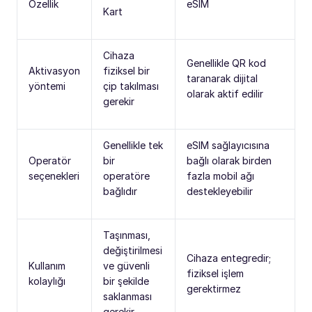
Özellik
eSIM
Kart
Cihaza
Genellikle QR kod
Aktivasyon
fiziksel bir
taranarak dijital
yöntemi
çip takılması
olarak aktif edilir
gerekir
Genellikle tek
eSIM sağlayıcısına
Operatör
bir
bağlı olarak birden
seçenekleri
operatöre
fazla mobil ağı
bağlıdır
destekleyebilir
Taşınması,
değiştirilmesi
Cihaza entegredir;
Kullanım
ve güvenli
fiziksel işlem
kolaylığı
bir şekilde
gerektirmez
saklanması
gerekir