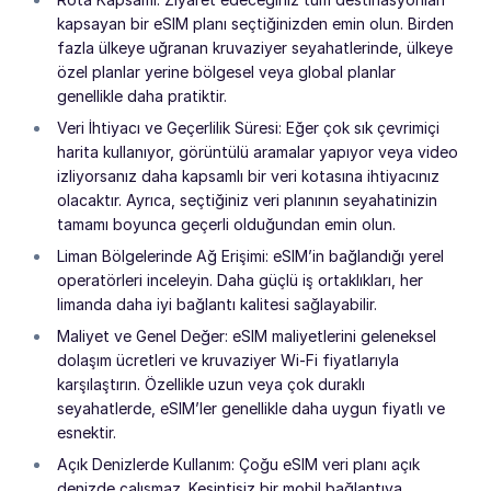
kapsayan bir eSIM planı seçtiğinizden emin olun. Birden
fazla ülkeye uğranan kruvaziyer seyahatlerinde, ülkeye
özel planlar yerine bölgesel veya global planlar
genellikle daha pratiktir.
Veri İhtiyacı ve Geçerlilik Süresi: Eğer çok sık çevrimiçi
harita kullanıyor, görüntülü aramalar yapıyor veya video
izliyorsanız daha kapsamlı bir veri kotasına ihtiyacınız
olacaktır. Ayrıca, seçtiğiniz veri planının seyahatinizin
tamamı boyunca geçerli olduğundan emin olun.
Liman Bölgelerinde Ağ Erişimi: eSIM’in bağlandığı yerel
operatörleri inceleyin. Daha güçlü iş ortaklıkları, her
limanda daha iyi bağlantı kalitesi sağlayabilir.
Maliyet ve Genel Değer: eSIM maliyetlerini geleneksel
dolaşım ücretleri ve kruvaziyer Wi-Fi fiyatlarıyla
karşılaştırın. Özellikle uzun veya çok duraklı
seyahatlerde, eSIM’ler genellikle daha uygun fiyatlı ve
esnektir.
Açık Denizlerde Kullanım: Çoğu eSIM veri planı açık
denizde çalışmaz. Kesintisiz bir mobil bağlantıya