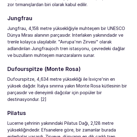
zor tırmanışlardan biri olarak kabul edilir.
Jungfrau
Jungfrau, 4,158 metre yüksekliğiyle muhteşem bir UNESCO
Dünya Mirası alanının parçasıdır. Interlaken yakınındadır ve
trenle kolayca ulaşılabilir. "Avrupa'nın Zirvesi" olarak
adlandırılan Jungfraujoch tren istasyonu, çevredeki dağlar
ve buzulların muhteşem manzaralarını sunar.
Dufourspitze (Monte Rosa)
Dufourspitze, 4,634 metre yüksekliği ile İsviçre'nin en
yüksek dağdır. İtalya sınırına yakın Monte Rosa kütlesinin bir
parçasıdır ve deneyimli dağcılar için popüler bir
destinasyondur. [2]
Pilatus
Lucerne şehrinin yakınındaki Pilatus Dağı, 2,128 metre
yüksekliğindedir. Efsanelere göre, bir zamanlar burada
ejderhalar yaşardı. Zirveye, dünyanın en dik çarklı tren