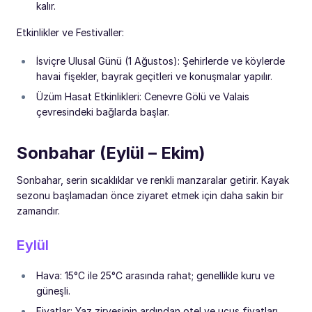
kalır.
Etkinlikler ve Festivaller:
İsviçre Ulusal Günü (1 Ağustos): Şehirlerde ve köylerde
havai fişekler, bayrak geçitleri ve konuşmalar yapılır.
Üzüm Hasat Etkinlikleri: Cenevre Gölü ve Valais
çevresindeki bağlarda başlar.
Sonbahar (Eylül – Ekim)
Sonbahar, serin sıcaklıklar ve renkli manzaralar getirir. Kayak
sezonu başlamadan önce ziyaret etmek için daha sakin bir
zamandır.
Eylül
Hava: 15°C ile 25°C arasında rahat; genellikle kuru ve
güneşli.
Fiyatlar: Yaz zirvesinin ardından otel ve uçuş fiyatları