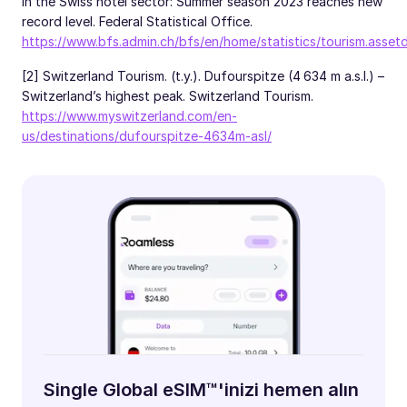
in the Swiss hotel sector: Summer season 2023 reaches new
record level. Federal Statistical Office.
https://www.bfs.admin.ch/bfs/en/home/statistics/tourism.asset
[2] Switzerland Tourism. (t.y.). Dufourspitze (4 634 m a.s.l.) –
Switzerland’s highest peak. Switzerland Tourism.
https://www.myswitzerland.com/en-
us/destinations/dufourspitze-4634m-asl/
Single Global eSIM™'inizi hemen alın