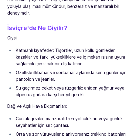
yoluyla ulaşılması mümkündür; benzersiz ve manzaralı bir
deneyimdir.
İsviçre'de Ne Giyilir?
Giysi:
Katmanlı kıyafetler: Tişörtler, uzun kollu gömlekler,
kazaklar ve farklı yüksekliklere ve iç mekan ısısına uyum
sağlamak için sıcak bir dış katman.
Özellikle ilkbahar ve sonbahar aylarında serin günler için
pantolon ve jeanler.
Su geçirmez ceket veya rüzgarlık: aniden yağmur veya
alpin rüzgarlara karşı her yıl gerekli.
Dağ ve Açık Hava Ekipmanları:
Günlük geziler, manzaralı tren yolculukları veya günlük
seyahatler için sırt çantası.
Orta ve zor yürüyüşler planlıyorsanız trekking batonları.