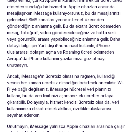
talep etmez; çünkü Apple'ın kullanıcılarına ek bir ücret talep
etmeden sunduğu bir hizmettir. Apple cihazları arasında
mesajlaşırken iMessage kullanıyorsunuz, bu da mesajlarınızı
geleneksel SMS kanalları yerine internet üzerinden
gönderdiğiniz anlamına gelir. Bu da ekstra ücret ödemeden
mesaj, fotoğraf, video gönderebileceğiniz ve hatta sesli
veya görüntülü arama yapabileceğiniz anlamına gelir. Daha
detaylı bilgi için Yurt dışı iPhone nasıl kullanılır, iPhone
uluslararası dolaşım açma ve Roaming ücreti ödemeden
Avrupa'da iPhone kullanımı yazılarımıza göz atmayı
unutmayın.
Ancak, iMessage'ın ücretsiz olmasına rağmen, kullandığı
verinin her zaman ücretsiz olmadığını belirtmek önemlidir. Wi-
Fi'ye bağlı değilseniz, iMessage hücresel veri planınızı
kullanır, bu da veri limitinizi aşarsanız ek ücretler ortaya
çıkarabilir. Dolayısıyla, hizmet kendisi ücretsiz olsa da, veri
kullanımınıza dikkat etmek akıllıca, özellikle uluslararası
seyahat ederken.
Unutmayın, iMessage yalnızca Apple cihazları arasında çalışır