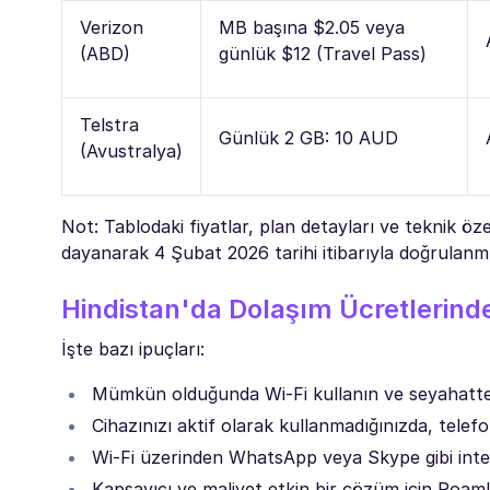
Verizon
MB başına $2.05 veya
(ABD)
günlük $12 (Travel Pass)
Telstra
Günlük 2 GB: 10 AUD
(Avustralya)
Not: Tablodaki fiyatlar, plan detayları ve teknik öz
dayanarak 4 Şubat 2026 tarihi itibarıyla doğrulanmı
Hindistan'da Dolaşım Ücretlerinde
İşte bazı ipuçları:
Mümkün olduğunda Wi-Fi kullanın ve seyahatten 
Cihazınızı aktif olarak kullanmadığınızda, tele
Wi-Fi üzerinden WhatsApp veya Skype gibi inter
Kapsayıcı ve maliyet etkin bir çözüm için Roaml