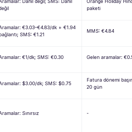
Aramalar: Dahil değil; SMS: Dahil
Orange Holiday Hin
değil
paketi
Aramalar: €3.03–€4.83/dk + €1.94
MMS: €4.84
bağlantı; SMS: €1.21
Aramalar: €1/dk; SMS: €0.30
Gelen aramalar: €0.
Fatura dönemi başın
Aramalar: $3.00/dk; SMS: $0.75
20 gün
Aramalar: Sınırsız
-