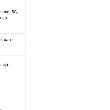
neme, 5G,
rışta
k dahil
ı ayrı