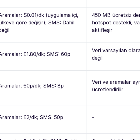
Aramalar: $0.01/dk (uygulama içi,
450 MB ücretsiz de
ülkeye göre değişir); SMS: Dahil
hotspot destekli, va
değil
aktifleşir
Veri varsayılan olara
Aramalar: £1.80/dk; SMS: 60p
değil
Veri ve aramalar ayr
Aramalar: 60p/dk; SMS: 8p
ücretlendirilir
Aramalar: £2/dk; SMS: 50p
-