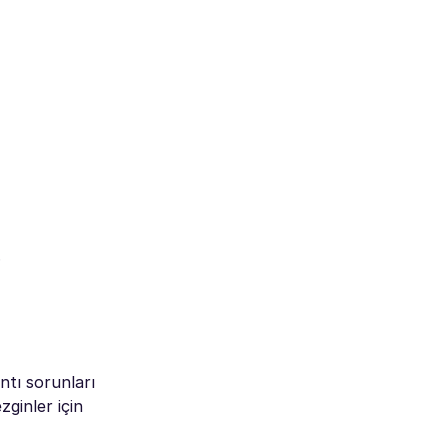
.
ntı sorunları
ginler için