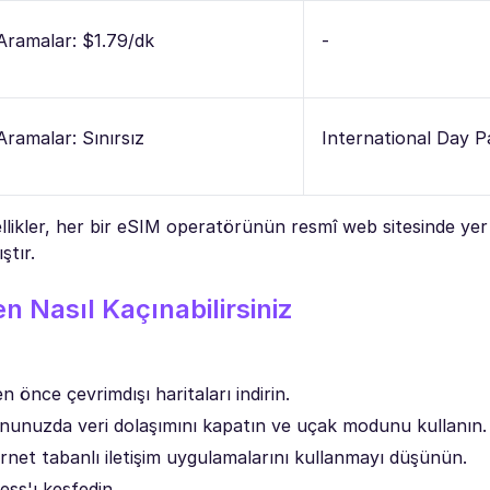
Aramalar: $1.79/dk
-
Aramalar: Sınırsız
International Day P
ellikler, her bir eSIM operatörünün resmî web sitesinde yer 
ştır.
n Nasıl Kaçınabilirsiniz
önce çevrimdışı haritaları indirin.
fonunuzda veri dolaşımını kapatın ve uçak modunu kullanın.
net tabanlı iletişim uygulamalarını kullanmayı düşünün.
ess'ı keşfedin.