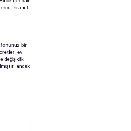
Hindistan'daki
 önce, hizmet
lefonunuz bir
cretler, ev
 değişiklik
lmıştır, ancak