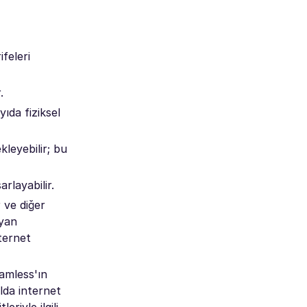
ifeleri
.
ıda fiziksel
kleyebilir; bu
rlayabilir.
r ve diğer
ayan
ternet
oamless'ın
lda internet