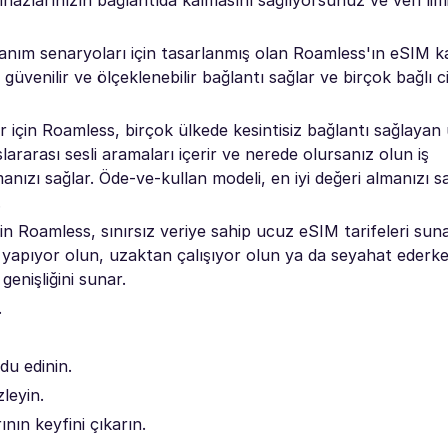
ihazlarınızın bağlantıda kalmasını sağlıyorsunuz ve veri limitl
ullanım senaryoları için tasarlanmış olan Roamless'ın eSIM kar
, güvenilir ve ölçeklenebilir bağlantı sağlar ve birçok bağlı 
r için Roamless, birçok ülkede kesintisiz bağlantı sağlayan 
slararası sesli aramaları içerir ve nerede olursanız olun iş
lmanızı sağlar. Öde-ve-kullan modeli, en iyi değeri almanızı s
.
 için Roamless, sınırsız veriye sahip ucuz eSIM tarifeleri sun
kış yapıyor olun, uzaktan çalışıyor olun ya da seyahat eder
genişliğini sunar.
.
du edinin.
zleyin.
ının keyfini çıkarın.