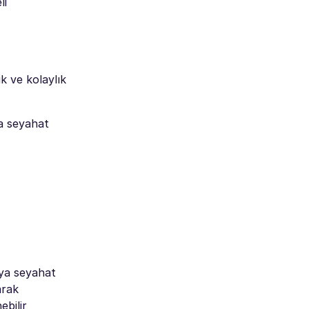
li
k ve kolaylık
a seyahat
eya seyahat
arak
ebilir