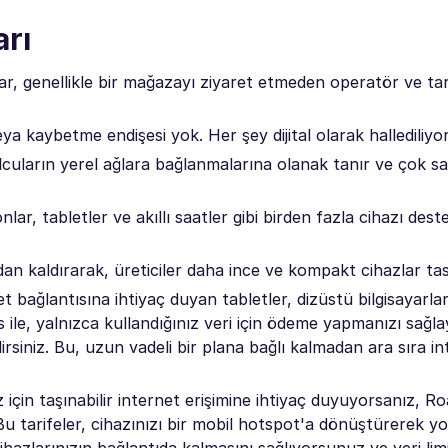
arı
ılar, genellikle bir mağazayı ziyaret etmeden operatör ve tar
a kaybetme endişesi yok. Her şey dijital olarak hallediliyor
olcuların yerel ağlara bağlanmalarına olanak tanır ve çok say
ar, tabletler ve akıllı saatler gibi birden fazla cihazı deste
an kaldırarak, üreticiler daha ince ve kompakt cihazlar tasa
et bağlantısına ihtiyaç duyan tabletler, dizüstü bilgisayarla
 ile, yalnızca kullandığınız veri için ödeme yapmanızı sağl
rsiniz. Bu, uzun vadeli bir plana bağlı kalmadan ara sıra in
 için taşınabilir internet erişimine ihtiyaç duyuyorsanız, R
Bu tarifeler, cihazınızı bir mobil hotspot'a dönüştürerek yo