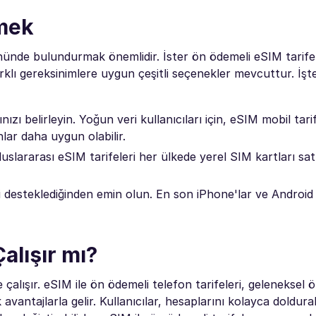
çmek
önünde bulundurmak önemlidir. İster ön ödemeli eSIM tarifel
farklı gereksinimlere uygun çeşitli seçenekler mevcuttur. İşt
nızı belirleyin. Yoğun veri kullanıcıları için, eSIM mobil tari
nlar daha uygun olabilir.
luslararası eSIM tarifeleri her ülkede yerel SIM kartları sa
i desteklediğinden emin olun. En son iPhone'lar ve Android c
Çalışır mı?
 çalışır. eSIM ile ön ödemeli telefon tarifeleri, geleneksel 
avantajlarla gelir. Kullanıcılar, hesaplarını kolayca doldurabi