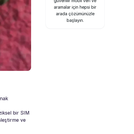
güvenilir mobil veri ve
aramalar için hepsi bir
arada çözümünüzle
başlayın.
anak
iziksel bir SIM
nleştirme ve