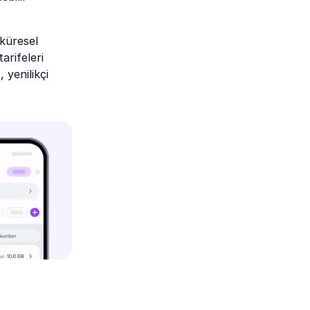
 küresel
arifeleri
 yenilikçi