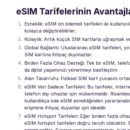
eSIM Tarifelerinin Avantajl
Esneklik: eSIM ön ödemeli tarifeleri ile kullanıc
kolayca değiştirebilirler.
Kolaylık: Artık küçük SIM kartlarla uğraşmak vey
Global Bağlantı: Uluslararası eSIM tarifeleri, y
SIM kartına ihtiyaç duymazlar.
Birden Fazla Cihaz Desteği: Tek bir eSIM, telefonl
da dijital yaşamınızı yönetmeyi basitleştirir.
Alan Tasarrufu: Fiziksel SIM kart yuvasını ortad
eSIM Veri Sadece Tarifeleri: Bu tarifeler, intern
telefon dışı cihazlar için mükemmeldir. Roamless
kullandıkça öde eSIM esnekliğinden yararlanabili
erişimine ihtiyaç duyanlar için idealdir.
eSIM Hotspot Tarifeleri: Eğer birden fazla cihaz
eSIM hotspot tarifeleri doğru tercih olacaktır. 