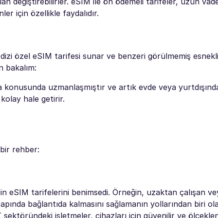
n değiştirebilirler. eSIM ile ön ödemeli tarifeler, uzun vade
r için özellikle faydalıdır.
r dizi özel eSIM tarifesi sunar ve benzeri görülmemiş esnekli
n bakalım:
a konusunda uzmanlaşmıştır ve artık evde veya yurtdışınd
lay hale getirir.
bir rehber:
n eSIM tarifelerini benimsedi. Örneğin, uzaktan çalışan v
 çapında bağlantıda kalmasını sağlamanın yollarından biri ol
T sektöründeki işletmeler, cihazları için güvenilir ve ölçeklen