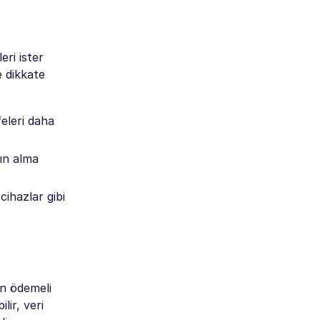
eri ister
e dikkate
feleri daha
tın alma
ihazlar gibi
ön ödemeli
lir, veri