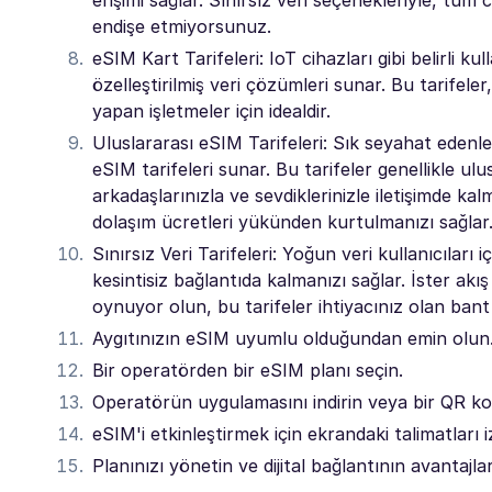
erişimi sağlar. Sınırsız veri seçenekleriyle, tüm c
endişe etmiyorsunuz.
eSIM Kart Tarifeleri: IoT cihazları gibi belirli k
özelleştirilmiş veri çözümleri sunar. Bu tarifeler
yapan işletmeler için idealdir.
Uluslararası eSIM Tarifeleri: Sık seyahat edenle
eSIM tarifeleri sunar. Bu tarifeler genellikle ulu
arkadaşlarınızla ve sevdiklerinizle iletişimde ka
dolaşım ücretleri yükünden kurtulmanızı sağlar
Sınırsız Veri Tarifeleri: Yoğun veri kullanıcıları
kesintisiz bağlantıda kalmanızı sağlar. İster a
oynuyor olun, bu tarifeler ihtiyacınız olan bant 
Aygıtınızın eSIM uyumlu olduğundan emin olun
Bir operatörden bir eSIM planı seçin.
Operatörün uygulamasını indirin veya bir QR ko
eSIM'i etkinleştirmek için ekrandaki talimatları i
Planınızı yönetin ve dijital bağlantının avantajlar