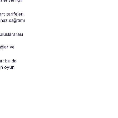
eriyle ilgili
t tarifeleri,
cihaz dağıtımı
uluslararası
ağlar ve
ar; bu da
ken oyun