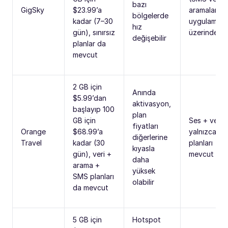
bazı
GigSky
$23.99’a
aramalar Vo
bölgelerde
kadar (7–30
uygulamalar
hız
gün), sınırsız
üzerinden)
değişebilir
planlar da
mevcut
2 GB için
Anında
$5.99’dan
aktivasyon,
başlayıp 100
plan
GB için
Ses + veri 
fiyatları
Orange
$68.99’a
yalnızca ver
diğerlerine
Travel
kadar (30
planları
kıyasla
gün), veri +
mevcut
daha
arama +
yüksek
SMS planları
olabilir
da mevcut
5 GB için
Hotspot