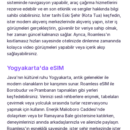
sisteminde navigasyon yapabilir, araç çağırma hizmetlerini
rezerve edebilir ve en son etkinlik ve sergiler hakkında bilgi
sahibi olabilirsiniz. İster tarihi Eski Şehir (Kota Tua) keşfedin,
ister modern alışveriş merkezlerinde alışveriş yapın, ister iş
görüşmeleri gerçekleştirin, güvenilir bir veriye sahip olmak,
her zaman güncel kalmanızı sağlar. Ayrıca, Roamless'ın
kısıtlamasız hızları sayesinde otelinizde dinlenme zamanında
kolayca video görüşmeleri yapabilir veya içerik akışı
sağlayabilirsiniz.
Yogyakarta'da eSIM
Java'nın kültürel ruhu Yogyakarta, antik gelenekler ile
modern olanakların bir karışımını sunar. Roamless eSIM ile
Borobudur ve Prambanan tapınakları gibi yerleri
keşfedebilirsiniz. Verinizi sesli rehberlere erişmek, tabelaları
çevirmek veya yolculuk sırasında turlar rezervasyonu
yapmak için kullanın. Enerjik Malioboro Caddesi'nde
dolaşırken veya bir Ramayana Bale gösterisine katılırken,
deneyimlerinizi anında arkadaşlarınızla ve ailenizle paylaşın.
Roamless'ın esnekliği sayesinde, ister şehir merkezinde ister