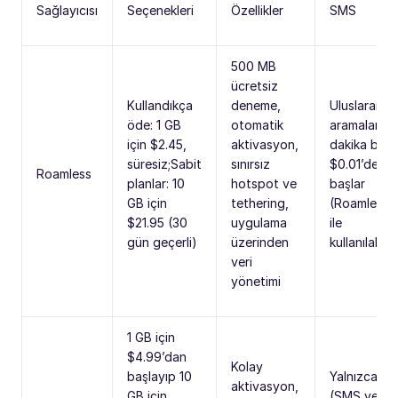
Sağlayıcısı
Seçenekleri
Özellikler
SMS
500 MB
ücretsiz
Kullandıkça
deneme,
Uluslararası
öde: 1 GB
otomatik
aramalar
için $2.45,
aktivasyon,
dakika başı
süresiz;Sabit
sınırsız
$0.01’den
Roamless
planlar: 10
hotspot ve
başlar
GB için
tethering,
(RoamlessF
$21.95 (30
uygulama
ile
gün geçerli)
üzerinden
kullanılabilir
veri
yönetimi
1 GB için
$4.99’dan
Kolay
başlayıp 10
Yalnızca ver
aktivasyon,
GB için
(SMS ve