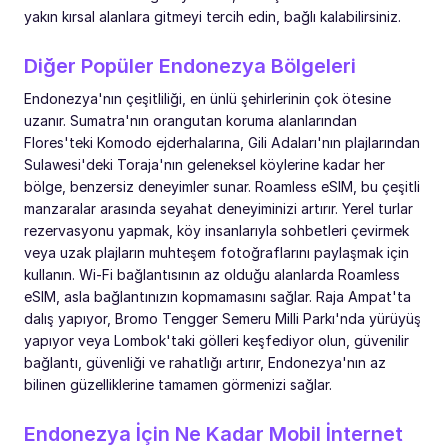
yakın kırsal alanlara gitmeyi tercih edin, bağlı kalabilirsiniz.
Diğer Popüler Endonezya Bölgeleri
Endonezya'nın çeşitliliği, en ünlü şehirlerinin çok ötesine
uzanır. Sumatra'nın orangutan koruma alanlarından
Flores'teki Komodo ejderhalarına, Gili Adaları'nın plajlarından
Sulawesi'deki Toraja'nın geleneksel köylerine kadar her
bölge, benzersiz deneyimler sunar. Roamless eSIM, bu çeşitli
manzaralar arasında seyahat deneyiminizi artırır. Yerel turlar
rezervasyonu yapmak, köy insanlarıyla sohbetleri çevirmek
veya uzak plajların muhteşem fotoğraflarını paylaşmak için
kullanın. Wi-Fi bağlantısının az olduğu alanlarda Roamless
eSIM, asla bağlantınızın kopmamasını sağlar. Raja Ampat'ta
dalış yapıyor, Bromo Tengger Semeru Milli Parkı'nda yürüyüş
yapıyor veya Lombok'taki gölleri keşfediyor olun, güvenilir
bağlantı, güvenliği ve rahatlığı artırır, Endonezya'nın az
bilinen güzelliklerine tamamen görmenizi sağlar.
Endonezya İçin Ne Kadar Mobil İnternet