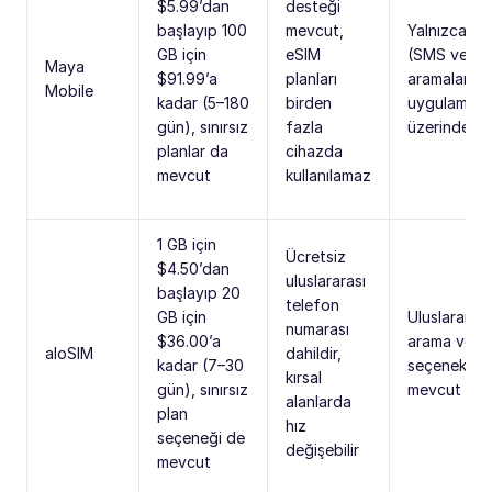
$5.99’dan
desteği
başlayıp 100
mevcut,
Yalnızca ver
GB için
eSIM
(SMS ve
Maya
$91.99’a
planları
aramalar Vo
Mobile
kadar (5–180
birden
uygulamalar
gün), sınırsız
fazla
üzerinden)
planlar da
cihazda
mevcut
kullanılamaz
1 GB için
Ücretsiz
$4.50’dan
uluslararası
başlayıp 20
telefon
GB için
Uluslararası
numarası
$36.00’a
arama ve 
aloSIM
dahildir,
kadar (7–30
seçenekleri
kırsal
gün), sınırsız
mevcut
alanlarda
plan
hız
seçeneği de
değişebilir
mevcut