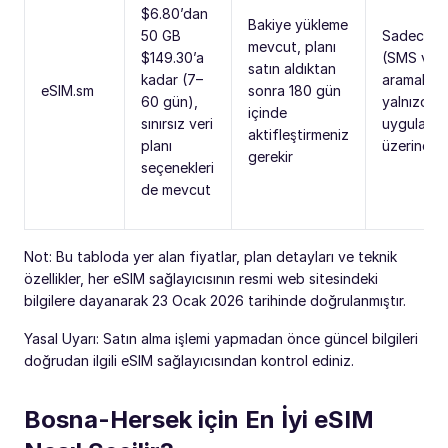
$6.80’dan
Bakiye yükleme
50 GB
Sadece ve
mevcut, planı
$149.30’a
(SMS ve
satın aldıktan
kadar (7–
aramalar
eSIM.sm
sonra 180 gün
60 gün),
yalnızca 
içinde
sınırsız veri
uygulamal
aktifleştirmeniz
planı
üzerinden
gerekir
seçenekleri
de mevcut
Not: Bu tabloda yer alan fiyatlar, plan detayları ve teknik
özellikler, her eSIM sağlayıcısının resmi web sitesindeki
bilgilere dayanarak 23 Ocak 2026 tarihinde doğrulanmıştır.
Yasal Uyarı: Satın alma işlemi yapmadan önce güncel bilgileri
doğrudan ilgili eSIM sağlayıcısından kontrol ediniz.
Bosna-Hersek için En İyi eSIM