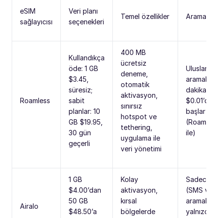
eSIM
Veri planı
Temel özellikler
Aramalar
sağlayıcısı
seçenekleri
400 MB
Kullandıkça
ücretsiz
öde: 1 GB
Uluslarara
deneme,
$3.45,
aramalar
otomatik
süresiz;
dakika ba
aktivasyon,
Roamless
sabit
$0.01’den
sınırsız
planlar: 10
başlar
hotspot ve
GB $19.95,
(Roamless
tethering,
30 gün
ile)
uygulama ile
geçerli
veri yönetimi
1 GB
Kolay
Sadece ve
$4.00’dan
aktivasyon,
(SMS ve
50 GB
kırsal
aramalar
Airalo
$48.50’a
bölgelerde
yalnızca 