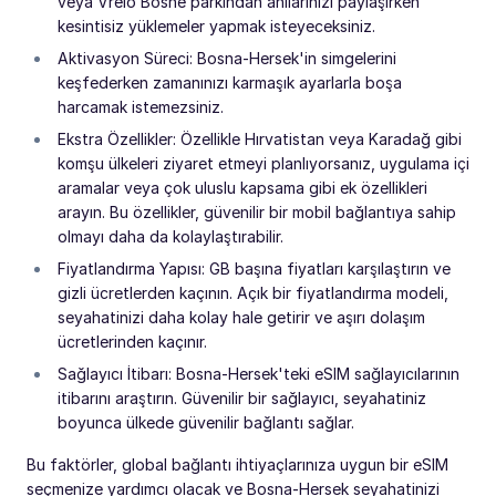
veya Vrelo Bosne parkından anılarınızı paylaşırken
kesintisiz yüklemeler yapmak isteyeceksiniz.
Aktivasyon Süreci: Bosna-Hersek'in simgelerini
keşfederken zamanınızı karmaşık ayarlarla boşa
harcamak istemezsiniz.
Ekstra Özellikler: Özellikle Hırvatistan veya Karadağ gibi
komşu ülkeleri ziyaret etmeyi planlıyorsanız, uygulama içi
aramalar veya çok uluslu kapsama gibi ek özellikleri
arayın. Bu özellikler, güvenilir bir mobil bağlantıya sahip
olmayı daha da kolaylaştırabilir.
Fiyatlandırma Yapısı: GB başına fiyatları karşılaştırın ve
gizli ücretlerden kaçının. Açık bir fiyatlandırma modeli,
seyahatinizi daha kolay hale getirir ve aşırı dolaşım
ücretlerinden kaçınır.
Sağlayıcı İtibarı: Bosna-Hersek'teki eSIM sağlayıcılarının
itibarını araştırın. Güvenilir bir sağlayıcı, seyahatiniz
boyunca ülkede güvenilir bağlantı sağlar.
Bu faktörler, global bağlantı ihtiyaçlarınıza uygun bir eSIM
seçmenize yardımcı olacak ve Bosna-Hersek seyahatinizi