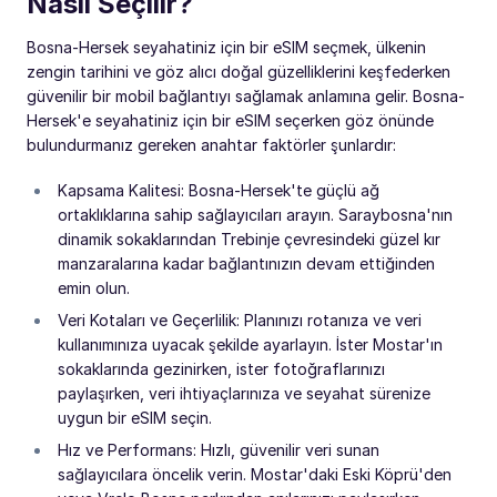
Nasıl Seçilir?
Bosna-Hersek seyahatiniz için bir eSIM seçmek, ülkenin
zengin tarihini ve göz alıcı doğal güzelliklerini keşfederken
güvenilir bir mobil bağlantıyı sağlamak anlamına gelir. Bosna-
Hersek'e seyahatiniz için bir eSIM seçerken göz önünde
bulundurmanız gereken anahtar faktörler şunlardır:
Kapsama Kalitesi: Bosna-Hersek'te güçlü ağ
ortaklıklarına sahip sağlayıcıları arayın. Saraybosna'nın
dinamik sokaklarından Trebinje çevresindeki güzel kır
manzaralarına kadar bağlantınızın devam ettiğinden
emin olun.
Veri Kotaları ve Geçerlilik: Planınızı rotanıza ve veri
kullanımınıza uyacak şekilde ayarlayın. İster Mostar'ın
sokaklarında gezinirken, ister fotoğraflarınızı
paylaşırken, veri ihtiyaçlarınıza ve seyahat sürenize
uygun bir eSIM seçin.
Hız ve Performans: Hızlı, güvenilir veri sunan
sağlayıcılara öncelik verin. Mostar'daki Eski Köprü'den