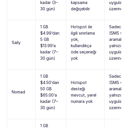
kadar (3–
kapsama
uygulamal
30 gün)
değişebilir
üzerinden
1 GB
Hotspot ile
Sadece ve
$4.99’dan
ilgili sınırlama
(SMS ve
5 GB
yok,
aramalar
Saily
$13.99’a
kullandıkça
yalnızca 
kadar (7–
öde seçeneği
uygulamal
30 gün)
yok
üzerinden
1 GB
Sadece ve
$4.50’dan
Hotspot
(SMS ve
50 GB
desteği
aramalar
Nomad
$65.00’a
mevcut, yerel
yalnızca 
kadar (7–
numara yok
uygulamal
30 gün)
üzerinden
1 GB