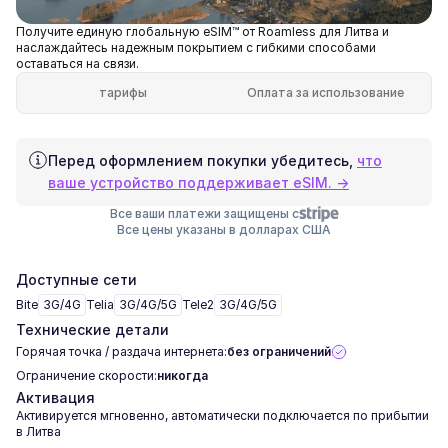
Получите единую глобальную eSIM™ от Roamless для Литва и
наслаждайтесь надежным покрытием с гибкими способами
оставаться на связи.
тарифы
Оплата за использование
Перед оформлением покупки убедитесь,
что
ваше устройство поддерживает eSIM. →
Все ваши платежи защищены с
Все цены указаны в долларах США
Доступные сети
Bite
3G/4G
Telia
3G/4G/5G
Tele2
3G/4G/5G
Технические детали
Горячая точка / раздача интернета:
без ограничений
Ограничение скорости:
никогда
Активация
Активируется мгновенно, автоматически подключается по прибытии
в Литва