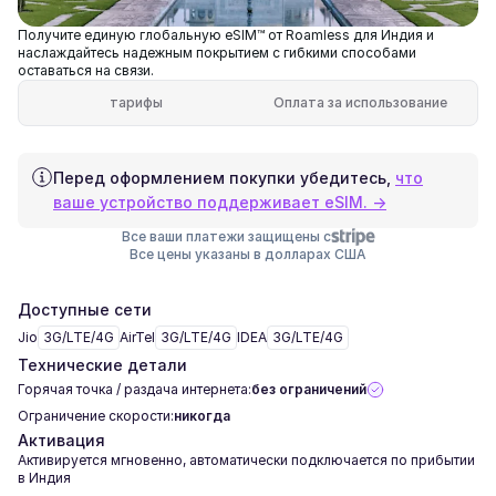
Получите единую глобальную eSIM™ от Roamless для Индия и
наслаждайтесь надежным покрытием с гибкими способами
оставаться на связи.
тарифы
Оплата за использование
Перед оформлением покупки убедитесь,
что
ваше устройство поддерживает eSIM. →
Все ваши платежи защищены с
Все цены указаны в долларах США
Доступные сети
Jio
3G/LTE/4G
AirTel
3G/LTE/4G
IDEA
3G/LTE/4G
Технические детали
Горячая точка / раздача интернета:
без ограничений
Ограничение скорости:
никогда
Активация
Активируется мгновенно, автоматически подключается по прибытии
в Индия