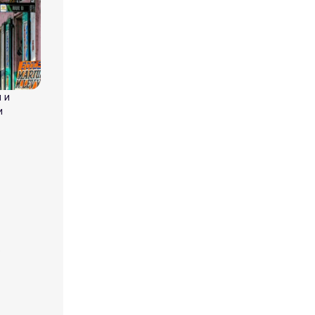
 и
и
о