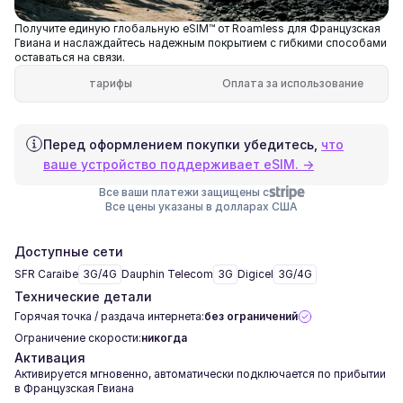
Получите единую глобальную eSIM™ от Roamless для Французская
Гвиана и наслаждайтесь надежным покрытием с гибкими способами
оставаться на связи.
тарифы
Оплата за использование
Перед оформлением покупки убедитесь,
что
ваше устройство поддерживает eSIM. →
Все ваши платежи защищены с
Все цены указаны в долларах США
Доступные сети
SFR Caraibe
3G/4G
Dauphin Telecom
3G
Digicel
3G/4G
Технические детали
Горячая точка / раздача интернета:
без ограничений
Ограничение скорости:
никогда
Активация
Активируется мгновенно, автоматически подключается по прибытии
в Французская Гвиана