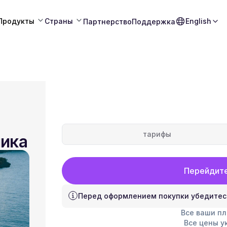
Продукты
Страны
English
Партнерство
Поддержка
тарифы
лика
Перейдите
Перед оформлением покупки убедитес
Все ваши п
Все цены у