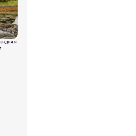
ландия и
и
о