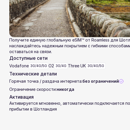
Получите единую глобальную eSIM™ от Roamless для Шот
наслаждайтесь надежным покрытием с гибкими способам
оставаться на связи.
Доступные сети
Vodafone
O2
Three UK
3G/4G/5G
3G/4G
3G/4G/5G
Технические детали
Горячая точка / раздача интернета:
без ограничений
Ограничение скорости:
никогда
Активация
Активируется мгновенно, автоматически подключается п
прибытии в Шотландия