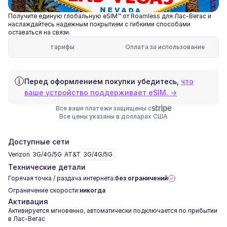
Получите единую глобальную eSIM™ от Roamless для Лас-Вегас и
наслаждайтесь надежным покрытием с гибкими способами
оставаться на связи.
тарифы
Оплата за использование
Перед оформлением покупки убедитесь,
что
ваше устройство поддерживает eSIM. →
Все ваши платежи защищены с
Все цены указаны в долларах США
Доступные сети
Verizon
3G/4G/5G
AT&T
3G/4G/5G
Технические детали
Горячая точка / раздача интернета:
без ограничений
Ограничение скорости:
никогда
Активация
Активируется мгновенно, автоматически подключается по прибытии
в Лас-Вегас