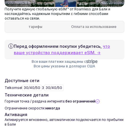
Получите единую глобальную eSIM™ от Roamless для Бали и
наслаждайтесь надежным покрытием с гибкими способами
оставаться на связи.
тарифы
Оплата за использование
Перед оформлением покупки убедитесь,
что
ваше устройство поддерживает eSIM. →
Все ваши платежи защищены с
Все цены указаны в долларах США
Доступные сети
Telkomsel
3G/4G/5G
3
3G/4G/5G
Технические детали
Горячая точка / раздача интернета:
без ограничений
Ограничение скорости:
никогда
Активация
Активируется мгновенно, автоматически подключается по прибытии
в Бали