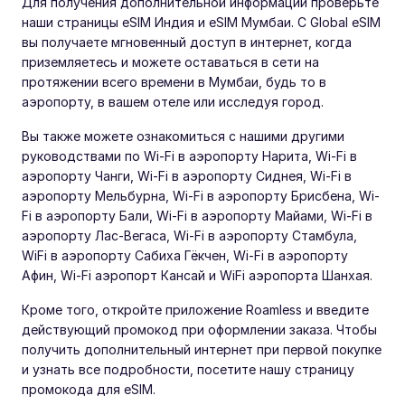
Для получения дополнительной информации проверьте
наши страницы eSIM Индия и eSIM Мумбаи. С Global eSIM
вы получаете мгновенный доступ в интернет, когда
приземляетесь и можете оставаться в сети на
протяжении всего времени в Мумбаи, будь то в
аэропорту, в вашем отеле или исследуя город.
Вы также можете ознакомиться с нашими другими
руководствами по Wi-Fi в аэропорту Нарита, Wi-Fi в
аэропорту Чанги, Wi-Fi в аэропорту Сиднея, Wi-Fi в
аэропорту Мельбурна, Wi-Fi в аэропорту Брисбена, Wi-
Fi в аэропорту Бали, Wi-Fi в аэропорту Майами, Wi-Fi в
аэропорту Лас-Вегаса, Wi-Fi в аэропорту Стамбула,
WiFi в аэропорту Сабиха Гёкчен, Wi-Fi в аэропорту
Афин, Wi-Fi аэропорт Кансай и WiFi аэропорта Шанхая.
Кроме того, откройте приложение Roamless и введите
действующий промокод при оформлении заказа. Чтобы
получить дополнительный интернет при первой покупке
и узнать все подробности, посетите нашу страницу
промокода для eSIM.