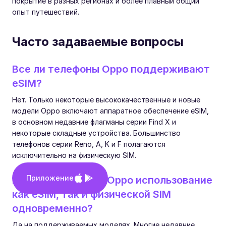
покрытие в разных регионах и более плавный общий
опыт путешествий.
Часто задаваемые вопросы
Все ли телефоны Oppo поддерживают
eSIM?
Нет. Только некоторые высококачественные и новые
модели Oppo включают аппаратное обеспечение eSIM,
в основном недавние флагманы серии Find X и
некоторые складные устройства. Большинство
телефонов серии Reno, A, K и F полагаются
исключительно на физическую SIM.
Приложение
Поддерживает ли Oppo использование
как eSIM, так и физической SIM
одновременно?
Да на поддерживаемых моделях. Многие недавние